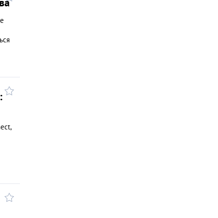
ва
же
ься
:
ect,