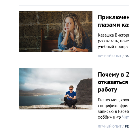
Киев
Приключен
Лондон
глазами ка
Казашка Виктори
Лос-Анджелес
рассказать, поч
учебный процесс
Москва
ЛИЧНЫЙ ОПЫТ
ЗА
Париж
Почему в 2
отказаться
Паттайя
работу
Пхукет
Бизнесмен, коу
специфике фрила
записью в Faceb
Санкт-Петербург
хобби» и «р
Чит
ЛИЧНЫЙ ОПЫТ
Р