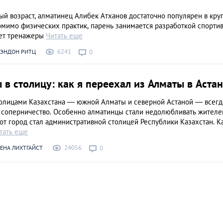
й возраст, алматинец Алибек Атханов достаточно популярен в кру
омимо физических практик, парень занимается разработкой спорти
ет тренажеры
Читать еще
6241
РЭНДОН РИТЦ
0
 в столицу: как я переехал из Алматы в Аста
олицами Казахстана — южной Алматы и северной Астаной — всегд
 соперничество. Особенно алматинцы стали недолюбливать жителе
тот город стал административной столицей Республики Казахстан. К
тать еще
24056
ЕНА ЛИХТГАЙСТ
0