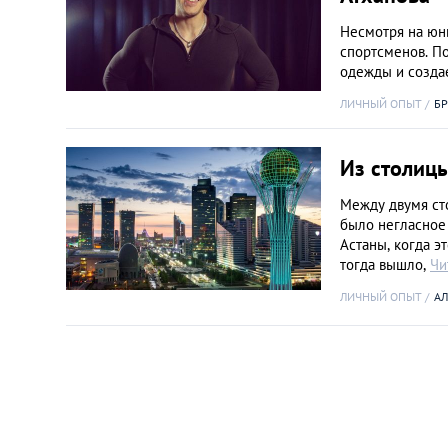
Несмотря на юны
спортсменов. П
одежды и созда
ЛИЧНЫЙ ОПЫТ
Б
Из столицы
Между двумя ст
было негласное
Астаны, когда э
тогда вышло,
Чи
ЛИЧНЫЙ ОПЫТ
АЛ