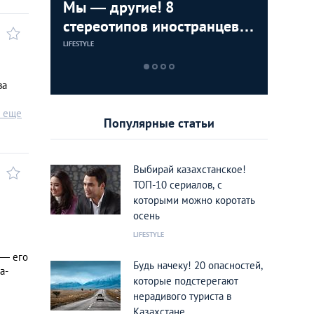
ижения
Мы — другие! 8
8 вещей
ТОП-8 ме
тные во
стереотипов иностранцев о
раздраж
можно п
Казахстане
Казахст
в разны
LIFESTYLE
LIFESTYLE
ЕДА И РАЗВЛЕЧЕН
ва
ь еще
Популярные статьи
Выбирай казахстанское!
ТОП-10 сериалов, с
которыми можно коротать
осень
LIFESTYLE
 — его
Будь начеку! 20 опасностей,
а-
которые подстерегают
нерадивого туриста в
Казахстане