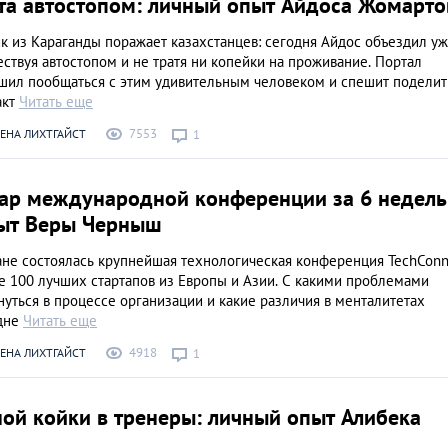
ета автостопом: личный опыт Айдоса Жомарто
к из Караганды поражает казахстанцев: сегодня Айдос объездил у
ствуя автостопом и не тратя ни копейки на проживание. Портал
шил пообщаться с этим удивительным человеком и спешит поделит
акт
Читать еще
7553
ЕНА ЛИХТГАЙСТ
1
иар международной конференции за 6 недель
ыт Веры Черныш
ане состоялась крупнейшая технологическая конференция TechConn
е 100 лучших стартапов из Европы и Азии. С какими проблемами
уться в процессе организации и какие различия в менталитетах
дне
Читать еще
4918
ЕНА ЛИХТГАЙСТ
1
ой койки в тренеры: личный опыт Алибека