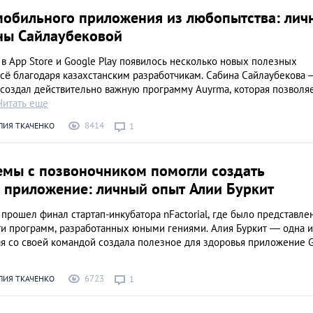
мобильного приложения из любопытства: лич
ны Сайлаубековой
в App Store и Google Play появилось несколько новых полезных
всё благодаря казахстанским разработчикам. Сабина Сайлаубекова
о создал действительно важную программу Auyrma, которая позволя
Читать еще
8414
ЛИЯ ТКАЧЕНКО
1
емы с позвоночником помогли создать
 приложение: личный опыт Алии Буркит
прошел финал стартап-инкубатора nFactorial, где было представле
ти программ, разработанных юными гениями. Алия Буркит — одна и
ая со своей командой создала полезное для здоровья приложение Gi
6723
ЛИЯ ТКАЧЕНКО
1