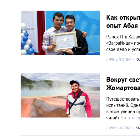
Как открыт
опыт Абая
Рынок IT в Каза
«ЗаграNица» поо
свое дело и ус
ЛИЧНЫЙ ОПЫТ
Ю
Вокруг све
Жомартов
Путешествовать 
испытаний. Одна
в этом уверен п
читайт
Читать е
ЛИЧНЫЙ ОПЫТ
Ю