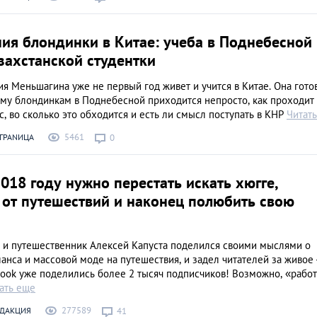
Знай наших: дост
Казахстана, извес
ия блондинки в Китае: учеба в Поднебесной
всем мире
LIFESTYLE
захстанской студентки
я Меньшагина уже не первый год живет и учится в Китае. Она гото
ему блондинкам в Поднебесной приходится непросто, как проходит
, во сколько это обходится и есть ли смысл поступать в КНР
Читат
5461
ГРАNИЦА
0
018 году нужно перестать искать хюгге,
 от путешествий и наконец полюбить свою
ч и путешественник Алексей Капуста поделился своими мыслями о
нса и массовой моде на путешествия, и задел читателей за живое
ook уже поделились более 2 тысяч подписчиков! Возможно, «работ
ать еще
277589
ЕДАКЦИЯ
41