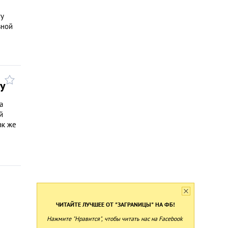
гу
вной
ну
а
й
ак же
ЧИТАЙТЕ ЛУЧШЕЕ ОТ "ЗАГРАNИЦЫ" НА ФБ!
Нажмите "Нравится", чтобы читать нас на Facebook