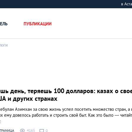
в Ас
ЕЛЬ
ПУБЛИКАЦИИ
ЛОГИ
шь день, теряешь 100 долларов: казах о сво
ША и других странах
ебулан Азимхан за свою жизнь успел посетить множество стран, а 
х ему довелось работать и строить свой быт. Как это было — читай
е
4165
ГРАNИЦА
0