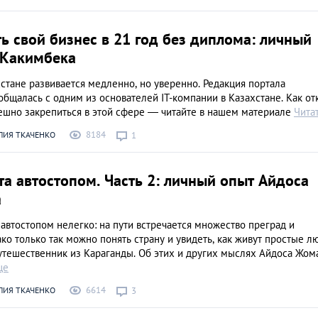
ь свой бизнес в 21 год без диплома: личный
 Какимбека
хстане развивается медленно, но уверенно. Редакция портала
бщалась с одним из основателей IT-компании в Казахстане. Как от
пешно закрепиться в этой сфере — читайте в нашем материале
Чита
8184
ЛИЯ ТКАЧЕНКО
1
та автостопом. Часть 2: личный опыт Айдоса
а
автостопом нелегко: на пути встречается множество преград и
ко только так можно понять страну и увидеть, как живут простые 
утешественник из Караганды. Об этих и других мыслях Айдоса Жом
ще
6614
ЛИЯ ТКАЧЕНКО
3