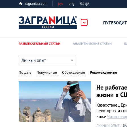
zagranitsa.com
рус
eng
ข้อมูล
ПУТЕВОДИТ
Loading...
РАЗВЛЕКАТЕЛЬНЫЕ СТАТЬИ
АНАЛИТИЧЕСКИЕ СТАТЬИ
Б
Личный опыт
По дате
Популярные
Обсуждаемые
Рекомендуемые
Алматы
Не работае
жизни в С
Астана
Казахстанец Ерк
некоторых из ни
Афины
ниже
Читать ещ
ЛИЧНЫЙ ОПЫТ
ЗА