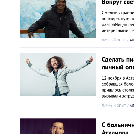
Вокруг св
Смелый странни
полмира, путеше
«ЗаграNица» ре
интересными ф
ЛИЧНЫЙ ОПЫТ
АЛ
Сделать п
личный оп
12 ноября в Аст
собравшая боле
пришлось столкн
вызывали затру
ЛИЧНЫЙ ОПЫТ
АЛ
С больничн
Атханова