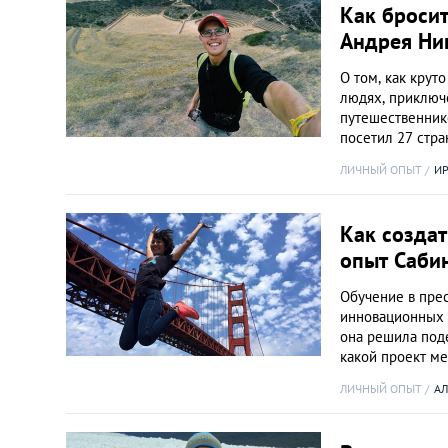
Как бросит
Андрея Ни
О том, как крут
людях, приключ
путешественник
посетил 27 стра
ЛИЧНЫЙ ОПЫТ
И
Как созда
опыт Саби
Обучение в пре
инновационных 
она решила поде
какой проект м
ЛИЧНЫЙ ОПЫТ
АЛ