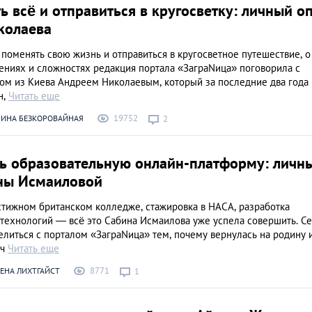
ь всё и отправиться в кругосветку: личный о
колаева
о поменять свою жизнь и отправиться в кругосветное путешествие, о
ениях и сложностях редакция портала «ЗаграNица» поговорила с
ом из Киева Андреем Николаевым, который за последние два года
н,
Читать еще
19752
РИНА БЕЗКОРОВАЙНАЯ
2
ть образовательную онлайн-платформу: личн
ны Исмаиловой
стижном британском колледже, стажировка в НАСА, разработка
технологий — всё это Сабина Исмаилова уже успела совершить. С
литься с порталом «ЗаграNица» тем, почему вернулась на родину 
еч
Читать еще
8771
ЕНА ЛИХТГАЙСТ
1