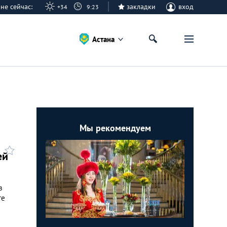
тане сейчас:
закладки
вход
+34
9:23
Астана
Мы рекомендуем
ей
в
те