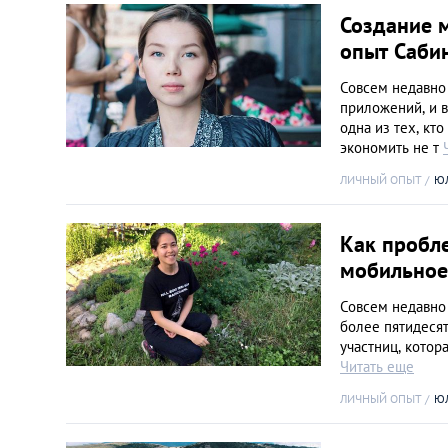
Создание 
опыт Саби
Совсем недавно 
приложений, и 
одна из тех, кт
экономить не т
ЛИЧНЫЙ ОПЫТ
Ю
Как пробл
мобильное
Совсем недавно 
более пятидеся
участниц, котор
Читать еще
ЛИЧНЫЙ ОПЫТ
Ю