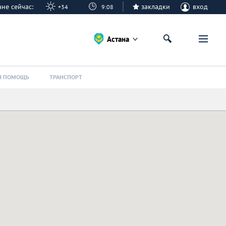
тане сейчас:
закладки
вход
+34
9:08
Астана
Я ПОМОЩЬ
ТРАНСПОРТ