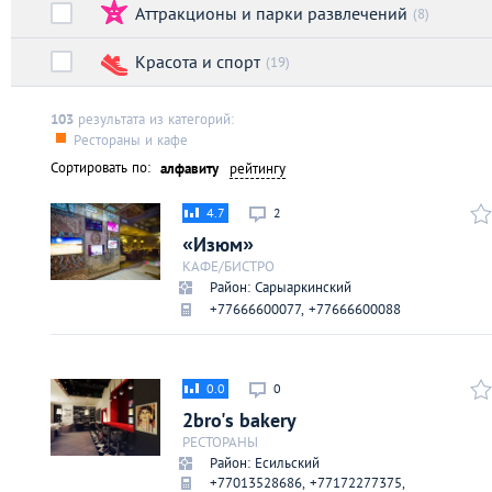
Аттракционы и парки развлечений
Киев
(8)
Красота и спорт
(19)
Лондон
103
результата из категорий:
Лос-Анджелес
Рестораны и кафе
Сортировать по:
алфавиту
рейтингу
Москва
4.7
2
«Изюм»
Париж
КАФЕ/БИСТРО
Район: Сарыаркинский
+77666600077, +77666600088
Паттайя
Пхукет
0.0
0
2bro's bakery
Санкт-Петербург
РЕСТОРАНЫ
Район: Есильский
+77013528686, +77172277375,