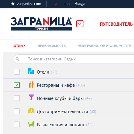
zagranitsa.com
рус
eng
ข้อมูล
ПУТЕВОДИТЕЛЬ
Loading...
ОТДЫХ
НЕДВИЖИМОСТЬ
ЭМИГРАЦИЯ, ЮР. И ФИН. УСЛУГИ
Отели
(33)
Рестораны и кафе
(103)
Алматы
Ночные клубы и бары
(47)
Астана
Достопримечательности
(38)
Афины
Развлечения и шопинг
(24)