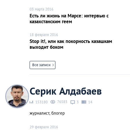
03 марта 2016
Есть ли жизнь на Марсе: интервью с
казахстанским геем
18 февраля 2016
Stop it!, или как покорность казашкам
выходит боком
Все записи
Серик Алдабаев
76583
153180
3
14
журналист, блогер
29 февраля 2016