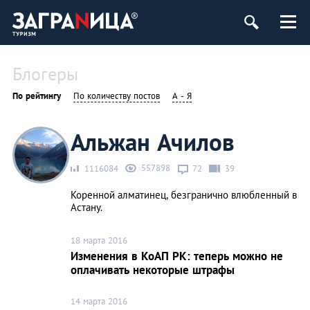
Блогеры
По рейтингу
По количеству постов
А - Я
Альжан Ачилов
557898
1116084
72
39
Коренной алматинец, безгранично влюбленный в
Астану.
18 марта 2016
Изменения в КоАП РК: теперь можно не
оплачивать некоторые штрафы
14 марта 2016