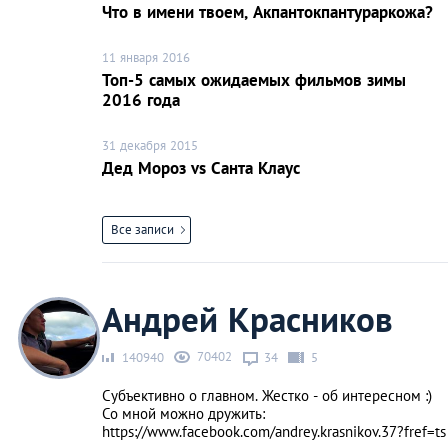
Что в имени твоем, Акпантокпантураркожа?
11 января 2016
Топ-5 самых ожидаемых фильмов зимы
2016 года
31 декабря 2015
Дед Мороз vs Санта Клаус
Все записи
Андрей Красников
70402
140940
34
5
Субъективно о главном. Жестко - об интересном :)
Со мной можно дружить:
https://www.facebook.com/andrey.krasnikov.37?fref=ts