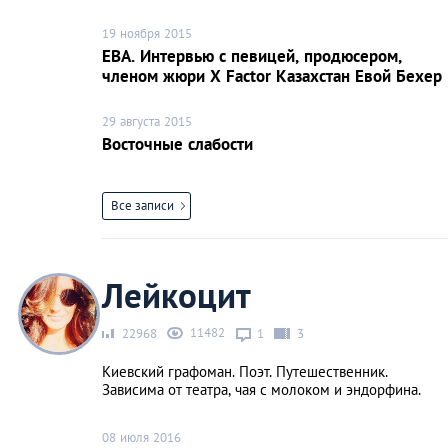
19 ноября 2015
ЕВА. Интервью с певицей, продюсером,
членом жюри X Factor Казахстан Евой Бехер
29 августа 2015
Восточные слабости
Все записи
Лейкоцит
11482
22968
1
3
Киевский графоман. Поэт. Путешественник.
Зависима от театра, чая с молоком и эндорфина.
08 июля 2016