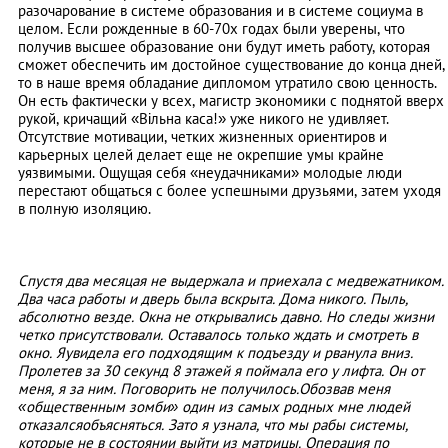
разочарование в системе образования и в системе социума в
целом. Если рожденные в 60-70х годах были уверены, что
получив высшее образование они будут иметь работу, которая
сможет обеспечить им достойное существование до конца дней,
то в наше время обладание дипломом утратило свою ценность.
Он есть фактически у всех, магистр экономики с поднятой вверх
рукой, кричащий «Вільна каса!» уже никого не удивляет.
Отсутствие мотивации, четких жизненных ориентиров и
карьерных целей делает еще не окрепшие умы крайне
уязвимыми. Ощущая себя «неудачниками» молодые люди
перестают общаться с более успешными друзьями, затем уходя
в полную изоляцию.
Спустя два месяцая не выдержала и приехала с медвежатником.
Два часа работы и дверь была вскрыта. Дома никого. Пыль,
абсолютно везде. Окна не открывались давно. Но следы жизни
четко присутствовали. Оставалось только ждать и смотреть в
окно. Яувидела его подходящим к подъезду и рванула вниз.
Пролетев за 30 секунд 8 этажей я поймала его у лифта. Он от
меня, я за ним. Поговорить не получилось.Обозвав меня
«общественным зомби» один из самых родных мне людей
отказалсяобъясняться. Зато я узнала, что мы рабы системы,
которые не в состоянии выйти из матрицы. Операция по