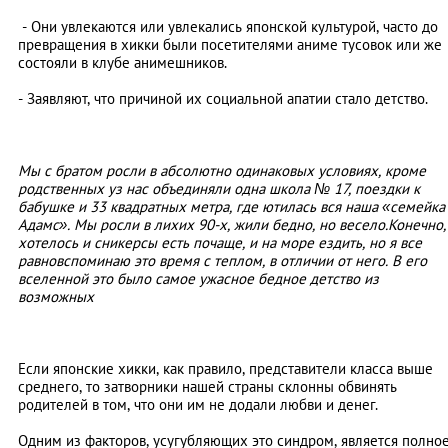
- Они увлекаются или увлекались японской культурой, часто до
превращения в хикки были посетителями аниме тусовок или же
состояли в клубе анимешников.
- Заявляют, что причиной их социальной апатии стало детство.
Мы с братом росли в абсолютно одинаковых условиях, кроме
родственных уз нас объединяли одна школа № 17, поездки к
бабушке и 33 квадратных метра, где ютилась вся наша «семейка
Адамс». Мы росли в лихих 90-х, жили бедно, но весело.Конечно,
хотелось и сникерсы есть почаще, и на море ездить, но я все
равновспоминаю это время с теплом, в отличии от него. В его
вселенной это было самое ужасное бедное детство из
возможных
Если японские хикки, как правило, представители класса выше
среднего, то затворники нашей страны склонны обвинять
родителей в том, что они им не додали любви и денег.
Одним из факторов, усугубляющих это синдром, является полно