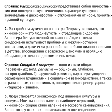
Справка:
Расстройство личности
представляет собой личностный
тип или поведенческую тенденцию, характеризующуюся
значительным дискомфортом и отклонениями от норм, приняты
в данной культуре.
2.
Расстройства аутического спектра. Теория утверждает, что
хикикомори – это люди-аутисты и страдающие сидромом
Аспергера без умственной отсталости. Люди с этими
синдромами испытывают проблемы с межличностными
контактами, и даже если расстройство не было диагностировано
в детстве, впоследствии с возрастом шанс уйти в изоляцию
обладающим этим синдромом очень велик.
Справка:
Синдро́м А́спергера
— одно из пяти общих
(первазивных; англ.
pervasive
— обширный, глубокий,
распространённый) нарушений развития, характеризующееся
серьёзными трудностями в социальном взаимодействии, а также
ограниченным, стереотипным, повторяющимся репертуаром
интересов и занятий.
3.
Люди становятся хикикомори под влиянием культуры и
социума. Мне эта теория кажется наиболее вероятной,
хикикомори скорее стало явлением массового самовыражения.
Более того, у всех них прослеживаются две тенденции: