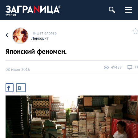
Пишет блогер
Лейкоцит
Японский феномен.
1
49429
08 июля 2016