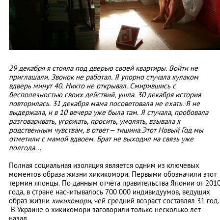
29 декабря я стояла под дверью своей квартиры. Войти не
приглашали. Звонок не работал. Я упорно стучала кулаком
вдверь минут 40. Никто не открывал. Смирившись с
бесполезностью своих действий, ушла. 30 декабря история
повторилась. 31 декабря мама посоветовала не ехать. Я не
выдержала, и в 10 вечера уже была там. Я стучала, пробовала
разговаривать, угрожать, просить, умолять, взывала к
родственным чувствам, в ответ – тишина.Этот Новый Год мы
отметили с мамой вдвоем. Брат не выходил на связь уже
полгода…
Полная социальная изоляция является одним из ключевых
моментов образа жизни хикикомори. Первыми обозначили этот
термин японцы. По данным отчёта правительства Японии от 201
года, в стране насчитывалось 700 000 индивидуумов, ведущих
образ жизни
хикикомори
, чей средний возраст составлял 31 год.
В Украине о хикикомори заговорили только несколько лет
назад.