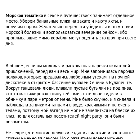
Морская тематика
в сексе в путешествиях занимает отдельное
место. Уберем банальные пляж на закате и каюту яхты, и
получим паром. Желательно перед эти убедиться в отсутствии
морской болезни и воспользоваться вечерним рейсом, ибо
проплывающие мимо корабли могут оценить это шоу при свете
дня.
В общем, если вы молодая и раскованная парочка искателей
приключений, перед вами весь мир. Мне запомнилась парочка
поляков, которые предавались любовным утехам на ночной
дискотеке в открытом бассейне купален Сечени в Будапеште.
Вокруг танцевали люди, плавали пустые бутылки из под пива,
кто-то массажировал спину гейзами, а эти двое сидели в
обнимку в паре метров от меня. Мне было скучно, и я сидела и
наблюдала за дикими танцами в воде, красивыми и не очень
телами, поэтому мой взгляд не мог не зацепиться на блеске их
глаз, но для остальных посетителей night party они были
незаметны.
Не секрет, что многие девушки ездят в азиатские и восточные
страны именно за сексом. Но с развитием всевозможных