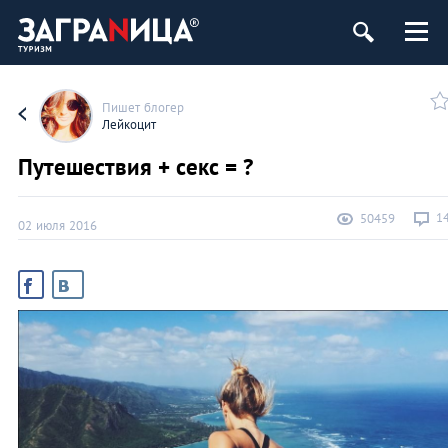
Пишет блогер
Лейкоцит
Путешествия + секс = ?
1
50459
02 июля 2016