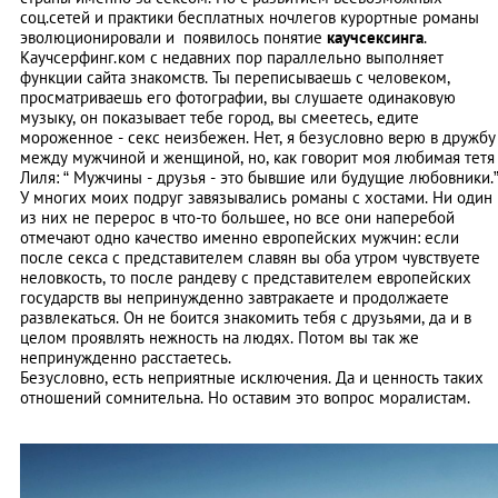
соц.сетей и практики бесплатных ночлегов курортные романы
эволюционировали и появилось понятие
каучсексинга
.
Каучсерфинг.ком с недавних пор параллельно выполняет
функции сайта знакомств. Ты переписываешь с человеком,
просматриваешь его фотографии, вы слушаете одинаковую
музыку, он показывает тебе город, вы смеетесь, едите
мороженное - секс неизбежен. Нет, я безусловно верю в дружбу
между мужчиной и женщиной, но, как говорит моя любимая тетя
Лиля: “ Мужчины - друзья - это бывшие или будущие любовники.
У многих моих подруг завязывались романы с хостами. Ни один
из них не перерос в что-то большее, но все они наперебой
отмечают одно качество именно европейских мужчин: если
после секса с представителем славян вы оба утром чувствуете
неловкость, то после рандеву с представителем европейских
государств вы непринужденно завтракаете и продолжаете
развлекаться. Он не боится знакомить тебя с друзьями, да и в
целом проявлять нежность на людях. Потом вы так же
непринужденно расстаетесь.
Безусловно, есть неприятные исключения. Да и ценность таких
отношений сомнительна. Но оставим это вопрос моралистам.