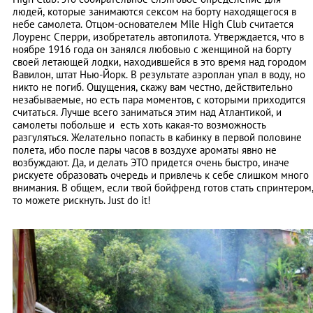
людей, которые занимаются сексом на борту находящегося в
небе самолета. Отцом-основателем Mile High Club считается
Лоуренс Сперри, изобретатель автопилота. Утверждается, что в
ноябре 1916 года он занялся любовью с женщиной на борту
своей летающей лодки, находившейся в это время над городом
Вавилон, штат Нью-Йорк. В результате аэроплан упал в воду, но
никто не погиб. Ощущения, скажу вам честно, действительно
незабываемые, но есть пара моментов, с которыми приходится
считаться. Лучше всего заниматься этим над Атлантикой, и
самолеты побольше и есть хоть какая-то возможность
разгуляться. Желательно попасть в кабинку в первой половине
полета, ибо после пары часов в воздухе ароматы явно не
возбуждают. Да, и делать ЭТО придется очень быстро, иначе
рискуете образовать очередь и привлечь к себе слишком много
внимания. В общем, если твой бойфренд готов стать спринтером
то можете рискнуть. Just do it!