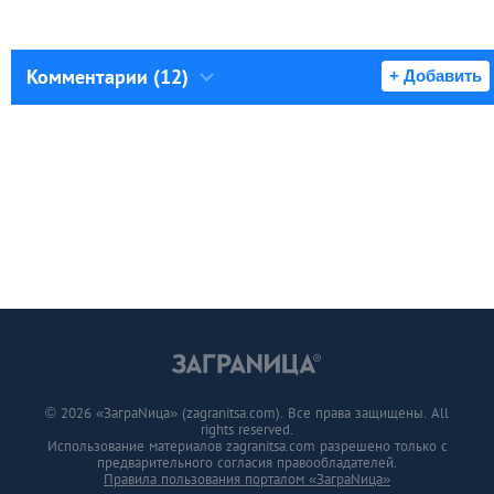
Комментарии (12)
+ Добавить
© 2026 «ЗаграNица» (zagranitsa.com). Все права защищены. All
rights reserved.
Использование материалов zagranitsa.com разрешено только с
предварительного согласия правообладателей.
Правила пользования порталом «ЗаграNица»