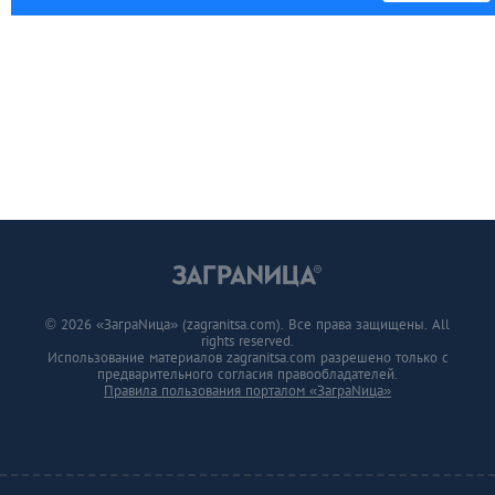
© 2026 «ЗаграNица» (zagranitsa.com). Все права защищены. All
rights reserved.
Использование материалов zagranitsa.com разрешено только с
предварительного согласия правообладателей.
Правила пользования порталом «ЗаграNица»