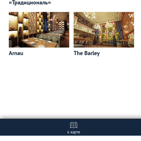
«Традициональ»
Arnau
The Barley
к карте