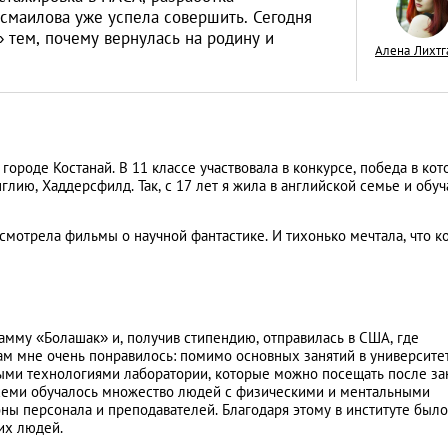
смаилова уже успела совершить. Сегодня
 тем, почему вернулась на родину и
Алена Лихтг
Знай наших: дост
Казахстана, извес
ороде Костанай. В 11 классе участвовала в конкурсе, победа в ко
всем мире
LIFESTYLE
глию, Хаддерсфилд. Так, с 17 лет я жила в английской семье и обуч
 смотрела фильмы о научной фантастике. И тихонько мечтала, что к
амму «Болашак» и, получив стипендию, отправилась в США, где
там мне очень понравилось: помимо основных занятий в университе
ыми технологиями лаборатории, которые можно посещать после за
 всеми обучалось множество людей с физическими и ментальными
ны персонала и преподавателей. Благодаря этому в институте был
их людей.