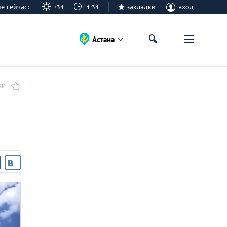
ане сейчас:
закладки
вход
+34
11:34
Астана
КИ