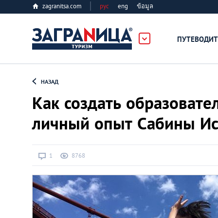
zagranitsa.com
рус
eng
ข้อมูล
ПУТЕВОДИТ
Loading...
НАЗАД
Как создать образовате
личный опыт Сабины И
Алматы
1
8768
Астана
Афины