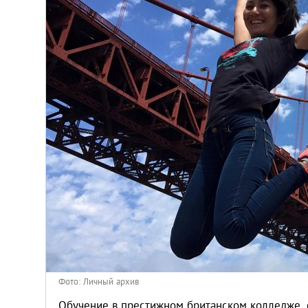
Киев
Лондон
Лос-Анджелес
Москва
Париж
Паттайя
Пхукет
Санкт-Петербург
Фото: Личный архив
Обучение в престижном британском колледже, 