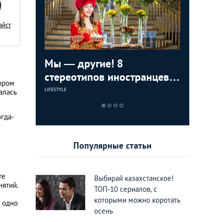
айст
ижения
Мы — другие! 8
8 вещей
ТОП-8 ме
тные во
стереотипов иностранцев о
раздраж
можно п
тором
Казахстане
Казахст
в разны
LIFESTYLE
LIFESTYLE
ЕДА И РАЗВЛЕЧЕН
алась
огда-
Популярные статьи
те
Выбирай казахстанское!
нятий.
ТОП-10 сериалов, с
которыми можно коротать
о одно
осень