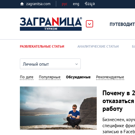
zagranitsa.com
рус
eng
ข้อมูล
ПУТЕВОДИТ
Loading...
РАЗВЛЕКАТЕЛЬНЫЕ СТАТЬИ
АНАЛИТИЧЕСКИЕ СТАТЬИ
Б
Личный опыт
По дате
Популярные
Обсуждаемые
Рекомендуемые
Алматы
Почему в 2
отказаться
Астана
работу
Бизнесмен, коу
Афины
специфике фрила
записью в Faceb