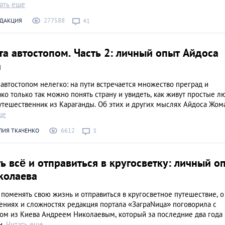
Знай наших: дост
ать еще
Казахстана, извес
277588
ЕДАКЦИЯ
41
всем мире
LIFESTYLE
та автостопом. Часть 2: личный опыт Айдоса
а
автостопом нелегко: на пути встречается множество преград и
ко только так можно понять страну и увидеть, как живут простые 
утешественник из Караганды. Об этих и других мыслях Айдоса Жом
ще
6612
ЛИЯ ТКАЧЕНКО
3
ь всё и отправиться в кругосветку: личный о
колаева
о поменять свою жизнь и отправиться в кругосветное путешествие, о
ениях и сложностях редакция портала «ЗаграNица» поговорила с
ом из Киева Андреем Николаевым, который за последние два года
н,
Читать еще