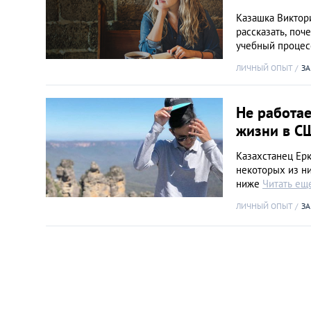
Казашка Виктори
рассказать, поч
учебный процесс
ЛИЧНЫЙ ОПЫТ
ЗА
Не работае
жизни в С
Казахстанец Ерк
некоторых из ни
ниже
Читать ещ
ЛИЧНЫЙ ОПЫТ
ЗА