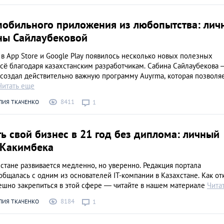
мобильного приложения из любопытства: лич
ны Сайлаубековой
в App Store и Google Play появилось несколько новых полезных
всё благодаря казахстанским разработчикам. Сабина Сайлаубекова
о создал действительно важную программу Auyrma, которая позволя
Читать еще
8411
ЛИЯ ТКАЧЕНКО
1
ь свой бизнес в 21 год без диплома: личный
 Какимбека
хстане развивается медленно, но уверенно. Редакция портала
бщалась с одним из основателей IT-компании в Казахстане. Как от
пешно закрепиться в этой сфере — читайте в нашем материале
Чита
8184
ЛИЯ ТКАЧЕНКО
1