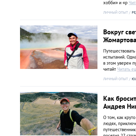
хобби» и «р
Чит
Киев
ЛИЧНЫЙ ОПЫТ
Р
Лондон
Вокруг све
Лос-Анджелес
Жомартов
Путешествовать 
Москва
испытаний. Одна
в этом уверен п
читайт
Читать е
Париж
ЛИЧНЫЙ ОПЫТ
Ю
Паттайя
Как бросит
Пхукет
Андрея Ни
О том, как крут
Санкт-Петербург
людях, приключ
путешественник
посетил 27 стра