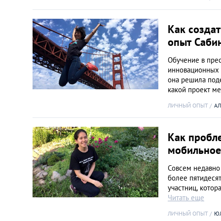
Как созда
опыт Саби
Обучение в пре
инновационных 
она решила поде
какой проект м
ЛИЧНЫЙ ОПЫТ
АЛ
Как пробл
мобильное
Совсем недавно 
более пятидеся
участниц, котор
Читать еще
ЛИЧНЫЙ ОПЫТ
Ю