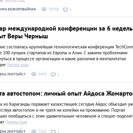
19748
РИНА БЕЗКОРОВАЙНАЯ
2
иар международной конференции за 6 недель
ыт Веры Черныш
ане состоялась крупнейшая технологическая конференция TechConn
е 100 лучших стартапов из Европы и Азии. С какими проблемами
уться в процессе организации и какие различия в менталитетах
дне
Читать еще
4918
ЕНА ЛИХТГАЙСТ
1
ета автостопом: личный опыт Айдоса Жомарто
к из Караганды поражает казахстанцев: сегодня Айдос объездил у
ствуя автостопом и не тратя ни копейки на проживание. Портал
шил пообщаться с этим удивительным человеком и спешит поделит
акт
Читать еще
7552
ЕНА ЛИХТГАЙСТ
1