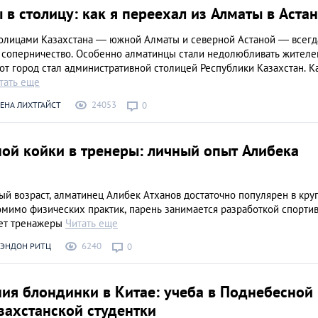
 в столицу: как я переехал из Алматы в Аста
олицами Казахстана — южной Алматы и северной Астаной — всегд
 соперничество. Особенно алматинцы стали недолюбливать жителе
тот город стал административной столицей Республики Казахстан. К
тать еще
24053
ЕНА ЛИХТГАЙСТ
0
ой койки в тренеры: личный опыт Алибека
й возраст, алматинец Алибек Атханов достаточно популярен в кру
омимо физических практик, парень занимается разработкой спорти
ет тренажеры
Читать еще
6240
РЭНДОН РИТЦ
0
ия блондинки в Китае: учеба в Поднебесной
захстанской студентки