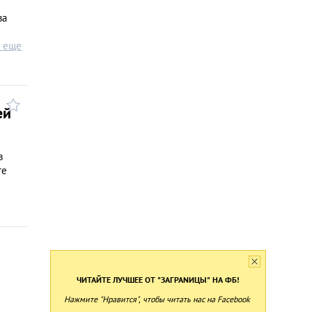
ва
ь еще
ей
в
те
ЧИТАЙТЕ ЛУЧШЕЕ ОТ "ЗАГРАNИЦЫ" НА ФБ!
Нажмите "Нравится", чтобы читать нас на Facebook