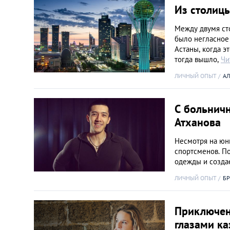
Из столицы
Между двумя ст
было негласное
Астаны, когда э
тогда вышло,
Чи
ЛИЧНЫЙ ОПЫТ
АЛ
С больничн
Атханова
Несмотря на юны
спортсменов. П
одежды и созда
ЛИЧНЫЙ ОПЫТ
Б
Приключен
глазами ка