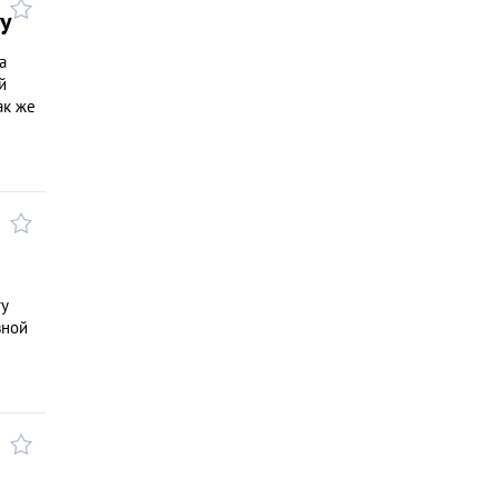
ну
а
й
ак же
гу
вной