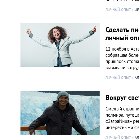
ЛИЧНЫЙ ОПЫТ
И
Сделать п
личный оп
12 ноября в Аст
собравшая боле
пришлось столкн
вызывали затру
ЛИЧНЫЙ ОПЫТ
АЛ
Вокруг св
Смелый странни
полмира, путеше
«ЗаграNица» ре
интересными ф
ЛИЧНЫЙ ОПЫТ
АЛ