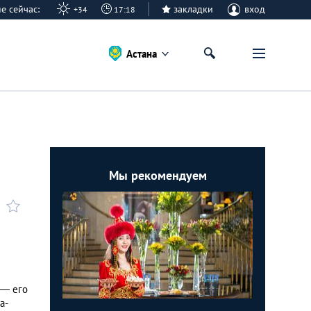
ане сейчас:
закладки
вход
+34
17:18
Астана
Мы рекомендуем
 — его
а-