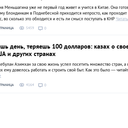
я Меньшагина уже не первый год живет и учится в Китае. Она гото
ему блондинкам в Поднебесной приходится непросто, как проходит
, во сколько это обходится и есть ли смысл поступать в КНР
Читат
5459
ГРАNИЦА
0
шь день, теряешь 100 долларов: казах о сво
ША и других странах
ебулан Азимхан за свою жизнь успел посетить множество стран, а 
х ему довелось работать и строить свой быт. Как это было — читай
е
4164
ГРАNИЦА
0