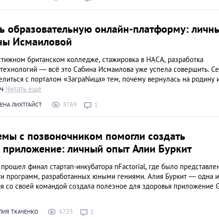
ть образовательную онлайн-платформу: личн
ны Исмаиловой
стижном британском колледже, стажировка в НАСА, разработка
технологий — всё это Сабина Исмаилова уже успела совершить. С
литься с порталом «ЗаграNица» тем, почему вернулась на родину 
еч
Читать еще
8769
ЕНА ЛИХТГАЙСТ
1
емы с позвоночником помогли создать
 приложение: личный опыт Алии Буркит
прошел финал стартап-инкубатора nFactorial, где было представле
ти программ, разработанных юными гениями. Алия Буркит — одна и
ая со своей командой создала полезное для здоровья приложение Gi
6723
ЛИЯ ТКАЧЕНКО
1