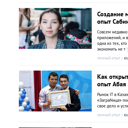
Создание 
опыт Саби
Совсем недавно 
приложений, и 
одна из тех, кт
экономить не т
ЛИЧНЫЙ ОПЫТ
Ю
Как открыт
опыт Абая
Рынок IT в Каза
«ЗаграNица» поо
свое дело и ус
ЛИЧНЫЙ ОПЫТ
Ю