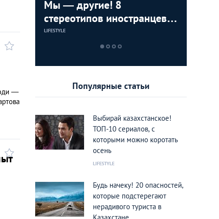
ижения
Мы — другие! 8
8 вещей
ТОП-8 ме
тные во
стереотипов иностранцев о
раздраж
можно п
Казахстане
Казахст
в разны
LIFESTYLE
LIFESTYLE
ЕДА И РАЗВЛЕЧЕН
Популярные статьи
люди —
артова
Выбирай казахстанское!
ТОП-10 сериалов, с
которыми можно коротать
осень
пыт
LIFESTYLE
Будь начеку! 20 опасностей,
которые подстерегают
нерадивого туриста в
Казахстане