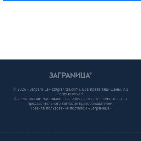
© 2026 «ЗаграNица» (zagranitsa.com). Все права защищены. All
rights reserved.
Использование материалов zagranitsa.com разрешено только с
предварительного согласия правообладателей.
Правила пользования порталом «ЗаграNица»