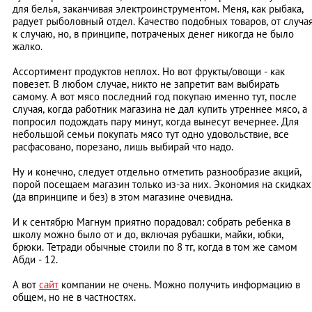
для белья, заканчивая электроинструментом. Меня, как рыбака,
радует рыболовный отдел. Качество подобных товаров, от случа
к случаю, но, в принципе, потраченых денег никогда не было
жалко.
Ассортимент продуктов неплох. Но вот фрукты/овощи - как
повезет. В любом случае, никто не запретит вам выбирать
самому. А вот мясо последний год покупаю именно тут, после
случая, когда работник магазина не дал купить утреннее мясо, а
попросил подождать пару минут, когда вынесут вечернее. Для
небольшой семьи покупать мясо тут одно удовольствие, все
расфасовано, порезано, лишь выбирай что надо.
Ну и конечно, следует отдельно отметить разнообразие акций,
порой посещаем магазин только из-за них. Экономия на скидках
(да впринципе и без) в этом магазине очевидна.
И к сентябрю Магнум приятно порадовал: собрать ребенка в
школу можно было от и до, включая рубашки, майки, юбки,
брюки. Тетради обычные стоили по 8 тг, когда в том же самом
Абди - 12.
А вот
сайт
компании не очень. Можно получить информацию в
общем, но не в частностях.