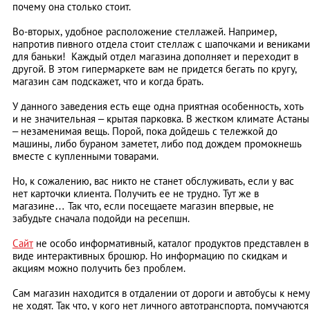
почему она столько стоит.
Во-вторых, удобное расположение стеллажей. Например,
напротив пивного отдела стоит стеллаж с шапочками и вениками
для баньки! Каждый отдел магазина дополняет и переходит в
другой. В этом гипермаркете вам не придется бегать по кругу,
магазин сам подскажет, что и когда брать.
У данного заведения есть еще одна приятная особенность, хоть
и не значительная – крытая парковка. В жестком климате Астаны
– незаменимая вещь. Порой, пока дойдешь с тележкой до
машины, либо бураном заметет, либо под дождем промокнешь
вместе с купленными товарами.
Но, к сожалению, вас никто не станет обслуживать, если у вас
нет карточки клиента. Получить ее не трудно. Тут же в
магазине… Так что, если посещаете магазин впервые, не
забудьте сначала подойди на ресепшн.
Сайт
не особо информативный, каталог продуктов представлен в
виде интерактивных брошюр. Но информацию по скидкам и
акциям можно получить без проблем.
Сам магазин находится в отдалении от дороги и автобусы к нему
не ходят. Так что, у кого нет личного автотранспорта, помучаются