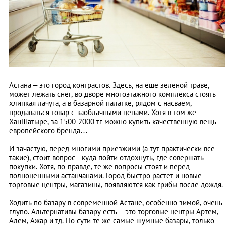
Астана – это город контрастов. Здесь, на еще зеленой траве,
может лежать снег, во дворе многоэтажного комплекса стоять
хлипкая лачуга, а в базарной палатке, рядом с насваем,
продаваться товар с заоблачными ценами. Хотя в том же
ХанШатыре, за 1500-2000 тг можно купить качественную вещь
европейского бренда…
И зачастую, перед многими приезжими (а тут практически все
такие), стоит вопрос - куда пойти отдохнуть, где совершать
покупки. Хотя, по-правде, те же вопросы стоят и перед
полноценными астанчанами. Город быстро растет и новые
торговые центры, магазины, появляются как грибы после дождя.
Ходить по базару в современной Астане, особенно зимой, очень
глупо. Альтернативы базару есть – это торговые центры Артем,
Алем, Ажар и тд. По сути те же самые шумные базары, только