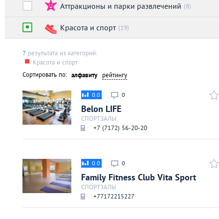
Аттракционы и парки развлечений
Киев
(8)
Красота и спорт
(19)
Лондон
7
результата из категорий:
Лос-Анджелес
Красота и спорт
Сортировать по:
алфавиту
рейтингу
Москва
0.0
0
Belon LIFE
Париж
СПОРТЗАЛЫ
+7 (7172) 56-20-20
Паттайя
0.0
0
Пхукет
Family Fitness Club Vita Sport
СПОРТЗАЛЫ
Санкт-Петербург
+77172215227