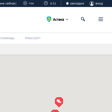
тане сейчас:
закладки
вход
+34
8:31
Астана
Я ПОМОЩЬ
ТРАНСПОРТ