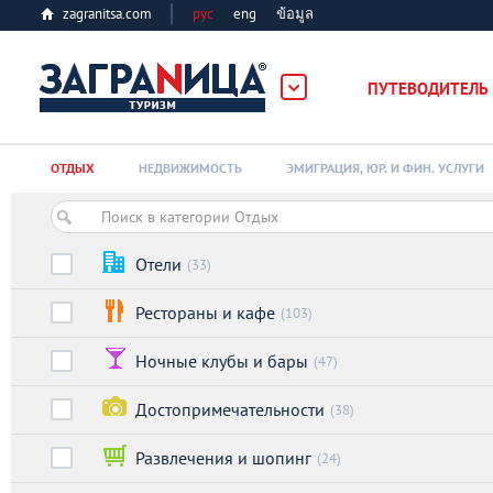
zagranitsa.com
рус
eng
ข้อมูล
ПУТЕВОДИТЕЛЬ
Loading...
ОТДЫХ
НЕДВИЖИМОСТЬ
ЭМИГРАЦИЯ, ЮР. И ФИН. УСЛУГИ
Отели
(33)
Рестораны и кафе
(103)
Алматы
Ночные клубы и бары
(47)
Астана
Достопримечательности
(38)
Афины
Развлечения и шопинг
(24)