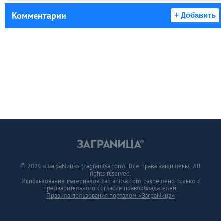
Комментарии
+ Добавить
© 2026 «ЗаграNица» (zagranitsa.com). Все права защищены. All
rights reserved.
Использование материалов zagranitsa.com разрешено только с
предварительного согласия правообладателей.
Правила пользования порталом «ЗаграNица»