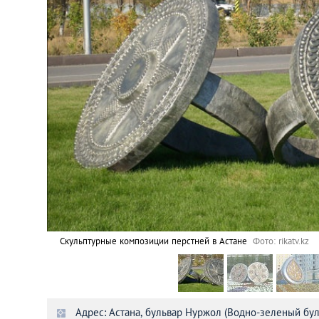
Астана
Афины
Киев
Лондон
Лос-Анджелес
Москва
Париж
Скульптурные композиции перстней в Астане
Фото: rikatv.kz
Паттайя
Адрес: Астана, бульвар Нуржол (Водно-зеленый бул
Пхукет