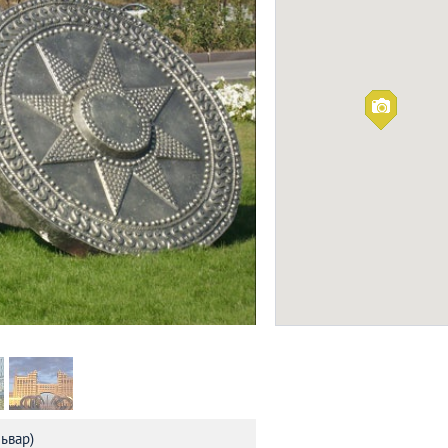
Думан
БОУЛИНГ-КЛУБЫ
Фото: udivitelno.com
ьвар)