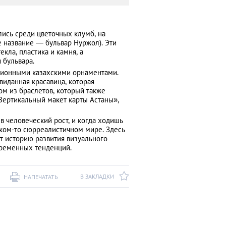
ись среди цветочных клумб, на
е название — бульвар Нуржол). Эти
кла, пластика и камня, а
 бульвара.
ционными казахскими орнаментами.
виданная красавица, которая
ном из браслетов, который также
Вертикальный макет карты Астаны»,
в человеческий рост, и когда ходишь
аком-то сюрреалистичном мире. Здесь
ет историю развития визуального
овременных тенденций.
В ЗАКЛАДКИ
НАПЕЧАТАТЬ