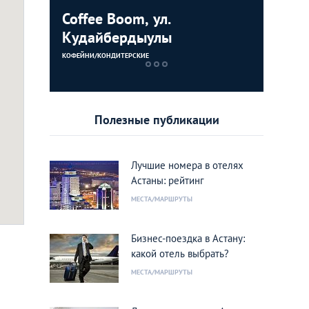
Coffee Boom, ул.
Дворец 
Кудайбердыулы
ЗДАНИЯ
КОФЕЙНИ/КОНДИТЕРСКИЕ
Полезные публикации
Лучшие номера в отелях
Астаны: рейтинг
МЕСТА/МАРШРУТЫ
Бизнес-поездка в Астану:
какой отель выбрать?
МЕСТА/МАРШРУТЫ