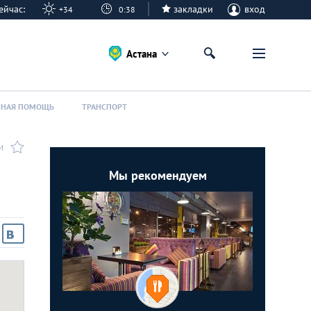
 сейчас:
закладки
вход
+34
0:38
Астана
ННАЯ ПОМОЩЬ
ТРАНСПОРТ
И
Мы рекомендуем