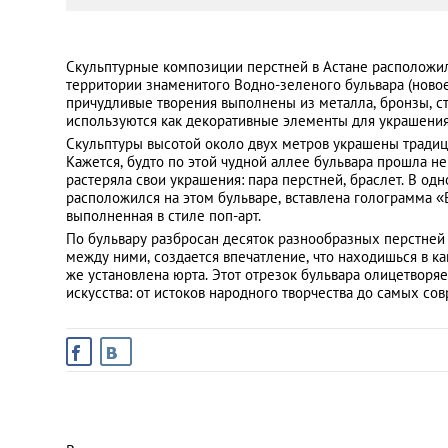
Санкт-Петербург
Скульптурные композиции перстней в Астане расположил
территории знаменитого Водно-зеленого бульвара (ново
причудливые творения выполнены из металла, бронзы, сте
используются как декоративные элементы для украшения
Скульптуры высотой около двух метров украшены тради
Кажется, будто по этой чудной аллее бульвара прошла не
растеряла свои украшения: пара перстней, браслет. В од
расположился на этом бульваре, вставлена голограмма «
выполненная в стиле поп-арт.
По бульвару разбросан десяток разнообразных перстней 
между ними, создается впечатление, что находишься в к
же установлена юрта. Этот отрезок бульвара олицетворя
искусства: от истоков народного творчества до самых с