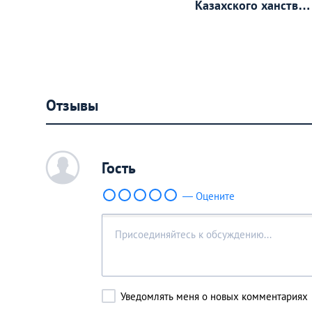
Казахского ханства
Керею и Жанибеку
Отзывы
c
Гость
— Оцените
Уведомлять меня о новых комментариях