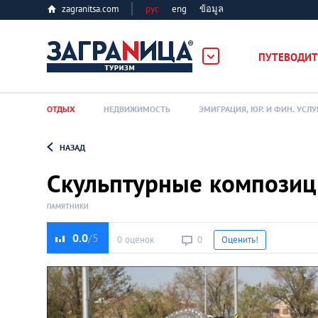
zagranitsa.com
рус
eng
ข้อมูล
ПУТЕВОДИТ
ОТДЫХ
НЕДВИЖИМОСТЬ
ЭМИГРАЦИЯ, ЮР. И ФИН. УСЛУ
НАЗАД
Loading...
Скульптурные композиц
ПАМЯТНИКИ
0.0
0 оценок
0
Оценить!
Алматы