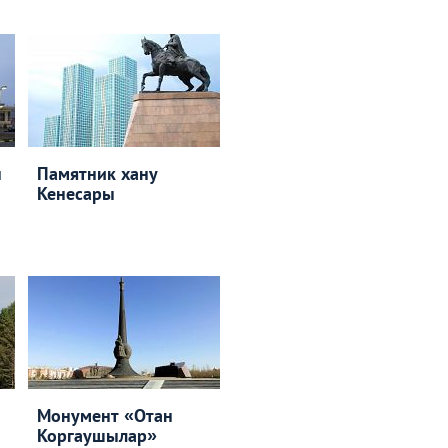
н
Памятник хану
Кенесары
Монумент «Отан
Коргаушылар»