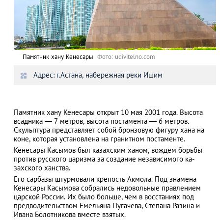
Памятник хану Кенесары
Фото: udivitelno.com
Адрес: г.Астана, набережная реки Ишим
Памятник хану Кенесары открыт 10 мая 2001 года. Высота
всадника — 7 метров, высота постамента — 6 метров.
Скульптура представляет собой бронзовую фигуру хана на
коне, которая установлена на гранитном постаменте.
Кенесары Касымов был казахским ханом, вождем борьбы
против русско­го царизма за создание независимого ка­
захского ханства.
Его сарбазы штурмовали крепость Акмола. Под знамена
Кенесары Касымова собрались недовольные правлением
царской России. Их было больше, чем в восстаниях под
предводительством Емельяна Пугачева, Степана Разина и
Ивана Болотникова вместе взятых.