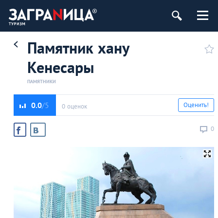
Памятник хану
Кенесары
ПАМЯТНИКИ
0.0
Оценить!
0 оценок
0