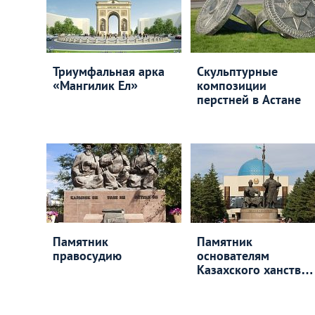
Триумфальная арка
Скульптурные
«Мангилик Ел»
композиции
перстней в Астане
Памятник
Памятник
правосудию
основателям
Казахского ханства
Керею и Жанибеку