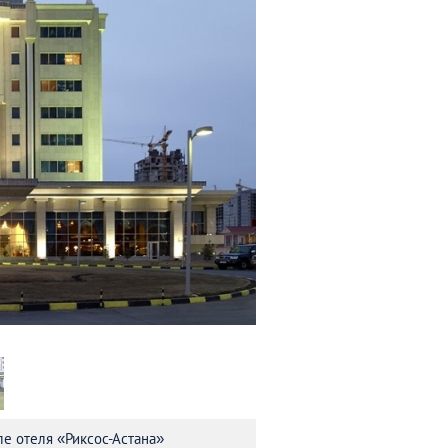
Думан
БОУЛИНГ-КЛУБЫ
Скульптура «Кувшин с монет
ле отеля «Риксос-Астана»