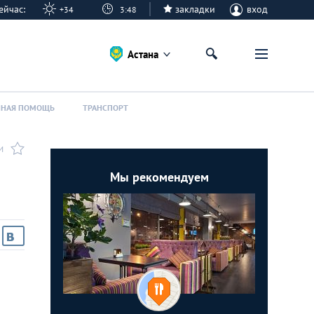
 сейчас:
закладки
вход
+34
3:48
Астана
ННАЯ ПОМОЩЬ
ТРАНСПОРТ
И
Мы рекомендуем