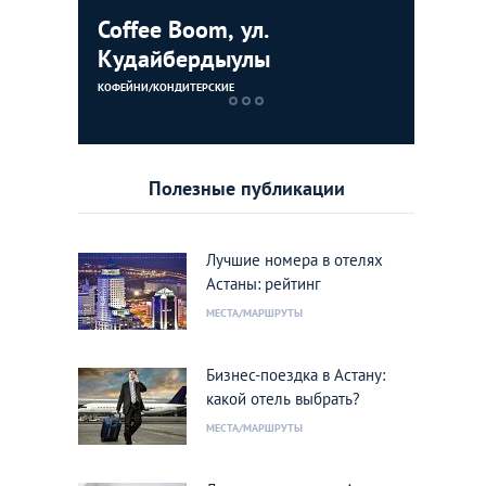
Coffee Boom, ул.
Дворец 
Кудайбердыулы
ЗДАНИЯ
КОФЕЙНИ/КОНДИТЕРСКИЕ
Полезные публикации
Лучшие номера в отелях
Астаны: рейтинг
МЕСТА/МАРШРУТЫ
ами»
Фото:
liveinternet
Бизнес-поездка в Астану:
какой отель выбрать?
МЕСТА/МАРШРУТЫ