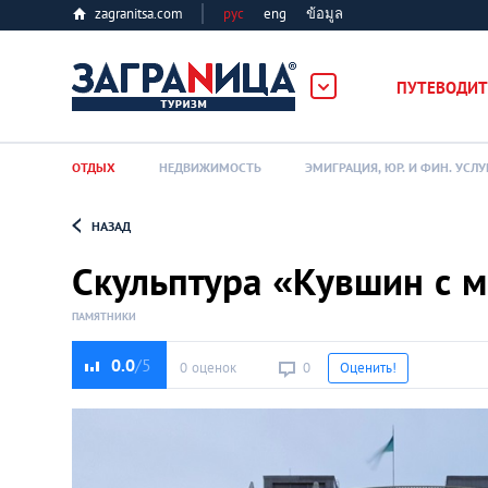
zagranitsa.com
рус
eng
ข้อมูล
ПУТЕВОДИТ
ОТДЫХ
НЕДВИЖИМОСТЬ
ЭМИГРАЦИЯ, ЮР. И ФИН. УСЛУ
НАЗАД
Loading...
Скульптура «Кувшин с 
ПАМЯТНИКИ
0.0
0 оценок
0
Оценить!
Алматы