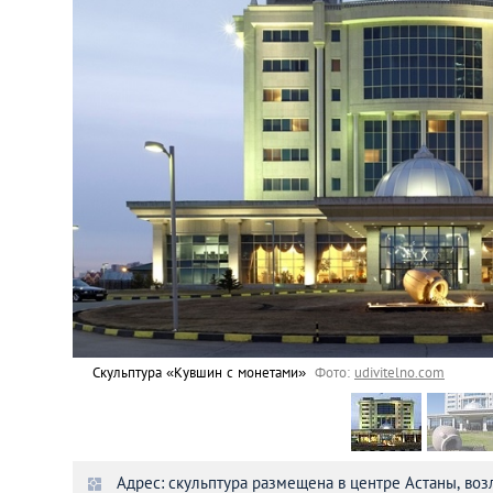
Астана
Афины
Киев
Лондон
Лос-Анджелес
Москва
Париж
Скульптура «Кувшин с монетами»
Фото:
udivitelno.com
Паттайя
Адрес: скульптура размещена в центре Астаны, воз
Пхукет