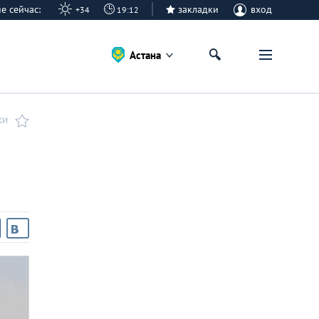
ане сейчас:
закладки
вход
+34
19:12
Астана
КИ