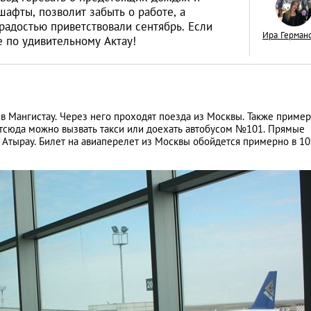
афты, позволит забыть о работе, а
радостью приветствовали сентябрь. Если
Ира Герман
е по удивительному Актау!
Знай наших: дост
Казахстана, извес
 Мангистау. Через него проходят поезда из Москвы. Также пример
всем мире
LIFESTYLE
тсюда можно вызвать такси или доехать автобусом №101. Прямые
а, Атырау. Билет на авиаперелет из Москвы обойдется примерно в 10