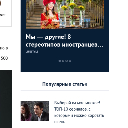
ович
ижения
Мы — другие! 8
8 вещей
ТОП-8 ме
тные во
стереотипов иностранцев о
раздраж
можно п
но в
Казахстане
Казахст
в разны
LIFESTYLE
LIFESTYLE
ЕДА И РАЗВЛЕЧЕН
 500
Популярные статьи
Выбирай казахстанское!
ТОП-10 сериалов, с
которыми можно коротать
осень