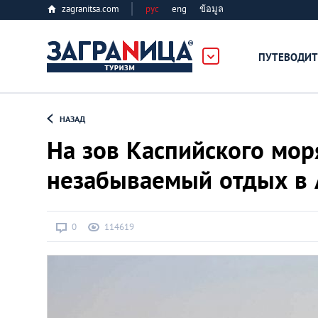
zagranitsa.com
рус
eng
ข้อมูล
ПУТЕВОДИТ
Loading...
НАЗАД
На зов Каспийского моря
незабываемый отдых в 
Алматы
0
114619
Астана
Афины