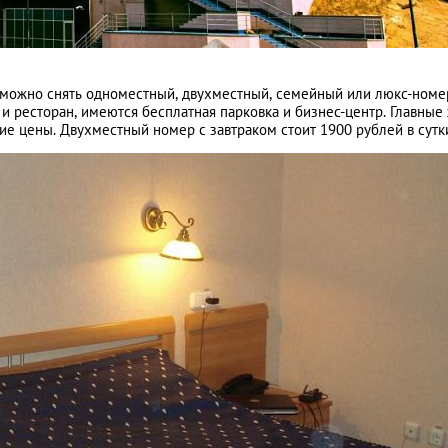
ь можно снять одноместный, двухместный, семейный или люкс-номе
и ресторан, имеются бесплатная парковка и бизнес-центр. Главные
е цены. Двухместный номер с завтраком стоит 1900 рублей в сутк