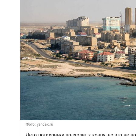
Киев
Лондон
Лос-Анджелес
Москва
Париж
Паттайя
Пхукет
Санкт-Петербург
Фото: yandex.ru
Лето потихоньку подходит к концу, но это не п