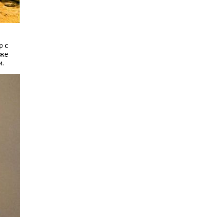
р с
 же
и.