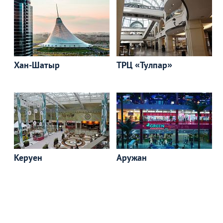
Хан-Шатыр
ТРЦ «Тулпар»
Керуен
Аружан