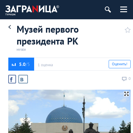
Музей первого
президента РК
МУЗЕИ
5.0
Оценить!
1 оценка
0