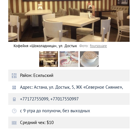
Кофейня «Шоколадница», ул. Достык
Фото:
foursquare
Район: Есильский
Адрес: Астана, ул. Достык, 5, ЖК «Северное Сияние»,
+77172755099, +77017550997
с 9 утра до полуночи, без выходных
Средний чек: $10