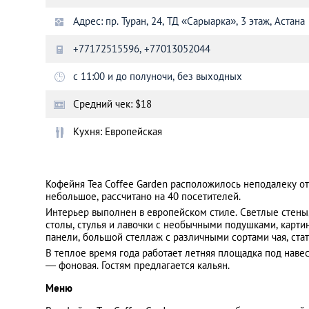
Адрес: пр. Туран, 24, ТД «Сарыарка», 3 этаж, Астана
Санкт-Петербург
+77172515596, +77013052044
с 11:00 и до полуночи, без выходных
Средний чек: $18
Кухня: Европейская
Кофейня Tea Coffee Garden расположилось неподалеку о
небольшое, рассчитано на 40 посетителей.
Интерьер выполнен в европейском стиле. Светлые стены
столы, стулья и лавочки с необычными подушками, карт
панели, большой стеллаж с различными сортами чая, стат
В теплое время года работает летняя площадка под наве
— фоновая. Гостям предлагается кальян.
Меню