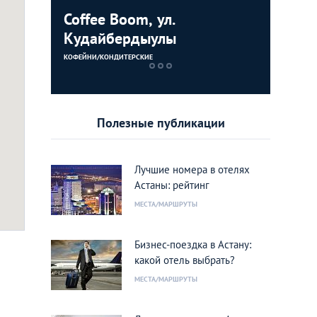
Coffee Boom, ул.
Дворец 
Кудайбердыулы
ЗДАНИЯ
КОФЕЙНИ/КОНДИТЕРСКИЕ
Полезные публикации
Лучшие номера в отелях
Астаны: рейтинг
МЕСТА/МАРШРУТЫ
oon
Бизнес-поездка в Астану:
какой отель выбрать?
МЕСТА/МАРШРУТЫ