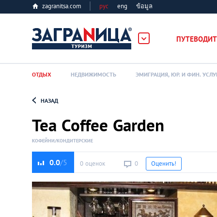
zagranitsa.com
рус
eng
ข้อมูล
ПУТЕВОДИТ
ОТДЫХ
НЕДВИЖИМОСТЬ
ЭМИГРАЦИЯ, ЮР. И ФИН. УСЛУ
НАЗАД
Loading...
Tea Coffee Garden
КОФЕЙНИ/КОНДИТЕРСКИЕ
0.0
0 оценок
0
Оценить!
Алматы