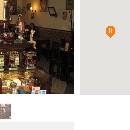
Думан
БОУЛИНГ-КЛУБЫ
«Tea Coffee Garden»
Фото:
z