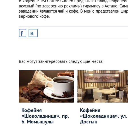
В кофейне Tea Coffee Garden предлагают блюда европейс
вкусный (по заверению рекламы) тирамису в Астане. Са
заведении являются чай и кофе. В меню представлен шир
зернового кофе.
Вас могут заинтересовать следующие места:
Кофейня
Кофейня
«Шоколадница», пр.
«Шоколадница», ул.
Б. Момышулы
Достык