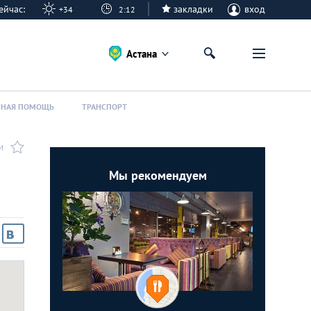
 сейчас:
закладки
вход
+34
2:12
Астана
ННАЯ ПОМОЩЬ
ТРАНСПОРТ
И
Мы рекомендуем