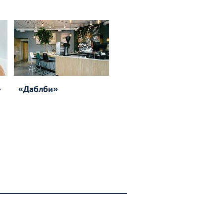
»
«Даблби»