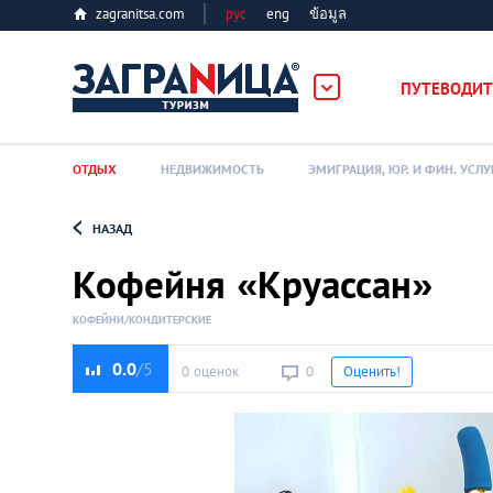
zagranitsa.com
рус
eng
ข้อมูล
ПУТЕВОДИТ
ОТДЫХ
НЕДВИЖИМОСТЬ
ЭМИГРАЦИЯ, ЮР. И ФИН. УСЛУ
НАЗАД
Loading...
Кофейня «Круассан»
КОФЕЙНИ/КОНДИТЕРСКИЕ
0.0
0 оценок
0
Оценить!
Алматы