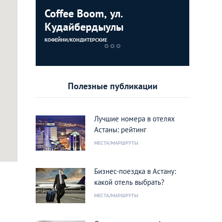
Coffee Boom, ул.
Дворец 
Кудайбердыулы
ЗДАНИЯ
КОФЕЙНИ/КОНДИТЕРСКИЕ
Полезные публикации
Лучшие номера в отелях
Астаны: рейтинг
МЕСТА/МАРШРУТЫ
cebook
Бизнес-поездка в Астану:
какой отель выбрать?
МЕСТА/МАРШРУТЫ