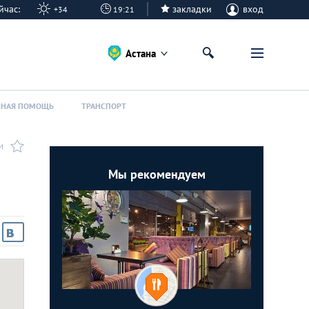
сейчас:
закладки
вход
+34
19:21
Астана
ННАЯ ПОМОЩЬ
ТРАНСПОРТ
И
Мы рекомендуем