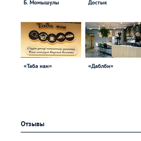
Б. Момышулы
Достык
«Таба нан»
«Даблби»
Отзывы