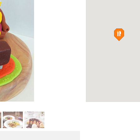
Думан
БОУЛИНГ-КЛУБЫ
Кофейня «Круасан»
Фото:
fa