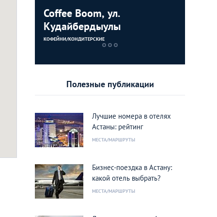
Coffee Boom, ул.
Дворец 
Кудайбердыулы
ЗДАНИЯ
КОФЕЙНИ/КОНДИТЕРСКИЕ
Полезные публикации
Лучшие номера в отелях
Астаны: рейтинг
МЕСТА/МАРШРУТЫ
здык
Фото:
coffeeboom
Бизнес-поездка в Астану:
какой отель выбрать?
МЕСТА/МАРШРУТЫ