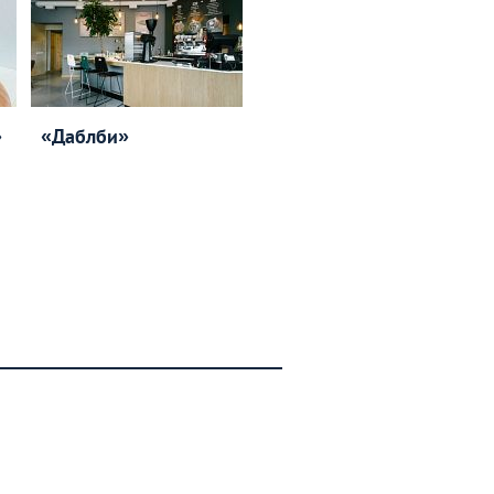
»
«Даблби»