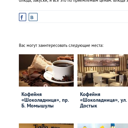
блюда, закуски; и все это по приемлемым ценам. Блюда 
Вас могут заинтересовать следующие места:
Кофейня
Кофейня
«Шоколадница», пр.
«Шоколадница», ул.
Б. Момышулы
Достык