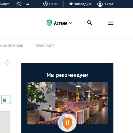
сейчас:
закладки
вход
+34
19:05
Астана
ННАЯ ПОМОЩЬ
ТРАНСПОРТ
И
Мы рекомендуем