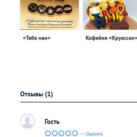
«Таба нан»
Кофейня «Круассан
Отзывы (1)
c
Гость
— Оцените