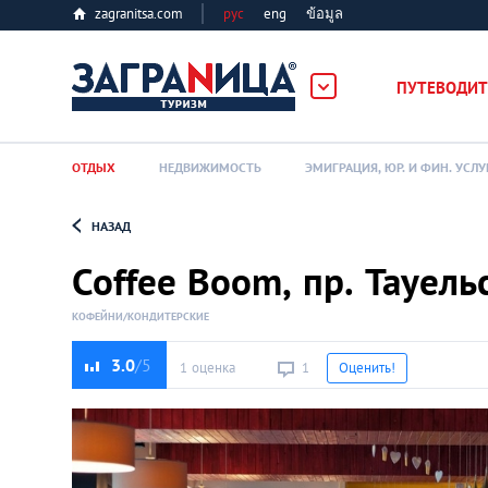
zagranitsa.com
рус
eng
ข้อมูล
ПУТЕВОДИТ
ОТДЫХ
НЕДВИЖИМОСТЬ
ЭМИГРАЦИЯ, ЮР. И ФИН. УСЛУ
НАЗАД
Loading...
Coffee Boom, пр. Тауел
КОФЕЙНИ/КОНДИТЕРСКИЕ
3.0
1 оценка
1
Оценить!
Алматы