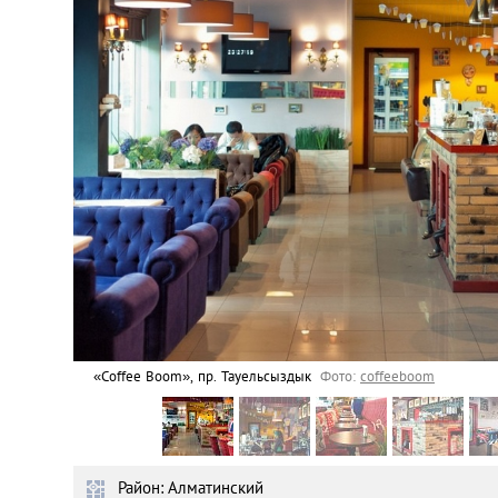
Астана
Афины
Киев
Лондон
Лос-Анджелес
Москва
Париж
«Coffee Boom», пр. Тауельсыздык
Фото:
coffeeboom
Паттайя
Район: Алматинский
Пхукет