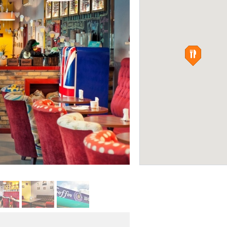
Думан
БОУЛИНГ-КЛУБЫ
«Coffee Boom», пр. Тауельсы