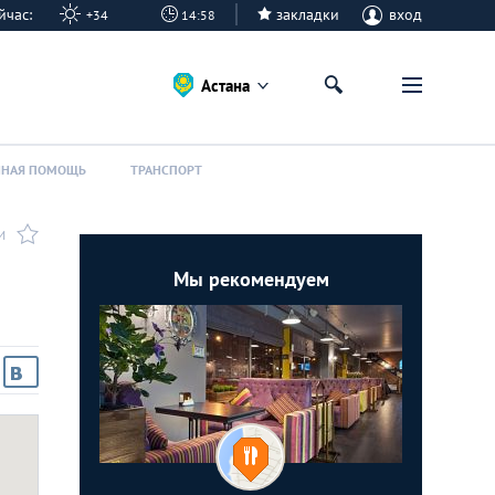
сейчас:
закладки
вход
+34
14:58
Астана
ННАЯ ПОМОЩЬ
ТРАНСПОРТ
И
Мы рекомендуем