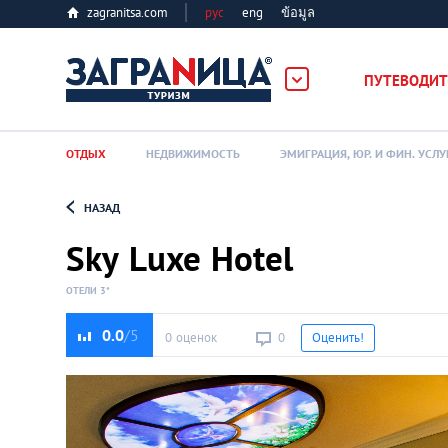
zagranitsa.com
рус
eng
ข้อมูล
ПУТЕВОДИТ
ОТДЫХ
НЕДВИЖИМОСТЬ
ЭМИГРАЦИЯ, ЮР. И ФИН. УСЛУ
НАЗАД
Loading...
Sky Luxe Hotel
ОТЕЛИ 3*
0.0
0 оценок
0
Оценить!
Алматы