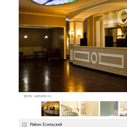
Астана
Афины
Киев
Лондон
Лос-Анджелес
Москва
Париж
Фото: vashotel.ru
Паттайя
Район: Есильский
Пхукет