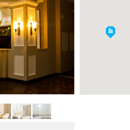
Думан
БОУЛИНГ-КЛУБЫ
Фото: vashotel.ru