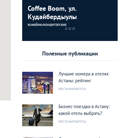
Coffee Boom, ул.
Дворец 
Кудайбердыулы
ЗДАНИЯ
КОФЕЙНИ/КОНДИТЕРСКИЕ
Полезные публикации
Лучшие номера в отелях
Астаны: рейтинг
МЕСТА/МАРШРУТЫ
Бизнес-поездка в Астану:
какой отель выбрать?
МЕСТА/МАРШРУТЫ