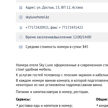
Адрес: ул. Достык, 13, ВП 12, Астана
Санкт-Петербург
skyluxehotel.kz
+77172420921, факс + 77172431422
Время заселения/выселения: 12:00/14:00
Cредняя стоимость номера в сутки: $45
Номера отеля Sky Luxe оформленные в современном сти
стоит удобная мебель.
К услугам гостей телевизор с плоским экраном и кабель
В каждом номере ванная комната, в которой подготовле
некоторых из них установлена гидромассажная ванна.
Питание и напитки:
завтрак в номер, ресторан.
Сервисы:
Общие:
доставка еды и напитков в номер;
конди