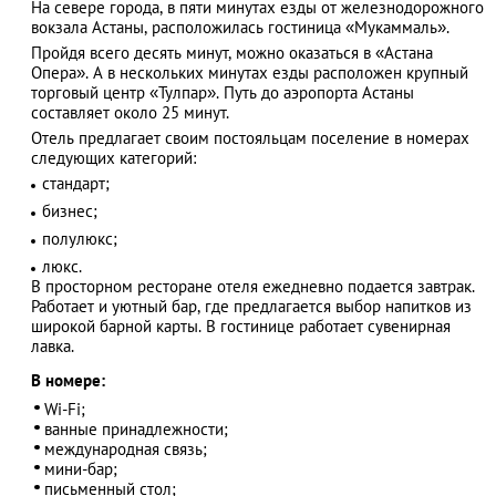
На севере города, в пяти минутах езды от железнодорожного
вокзала Астаны, расположилась гостиница «Мукаммаль».
Пройдя всего десять минут, можно оказаться в «Астана
Опера». А в нескольких минутах езды расположен крупный
торговый центр «Тулпар». Путь до аэропорта Астаны
АЗАД
составляет около 25 минут.
Отель предлагает своим постояльцам поселение в номерах
следующих категорий:
стандарт;
бизнес;
полулюкс;
люкс.
В просторном ресторане отеля ежедневно подается завтрак.
Работает и уютный бар, где предлагается выбор напитков из
широкой барной карты. В гостинице работает сувенирная
лавка.
В номере:
Wi-Fi;
ванные принадлежности;
международная связь;
мини-бар;
письменный стол;