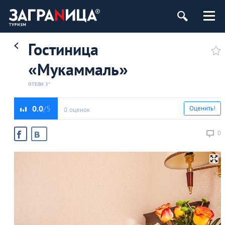
Гостиница
«Мукаммаль»
ОТЕЛИ 3*
0.0
Оценить!
0 оценок
0