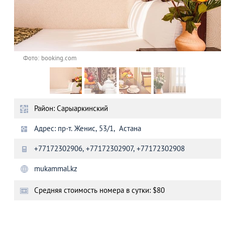
Фото: booking.com
Район: Сарыаркинский
Адрес: пр-т. Женис, 53/1, Астана
+77172302906, +77172302907, +77172302908
mukammal.kz
Cредняя стоимость номера в сутки: $80