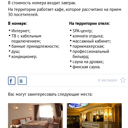
В стоимость номера входит завтрак.
На территории работает кафе, которое рассчитано на прием
30 посетителей.
В номере:
На территории отеля:
АЗАД
Интернет;
SPA-центр;
ТВ с кабельным
комната отдыха;
подключением;
массажный кабинет;
банные принадлежности;
парикмахерская;
душ;
профессиональный
кондиционер.
бильярд;
сауна на дровах;
финская сауна.
В ЗАКЛАДКИ
Вас могут заинтересовать следующие места: