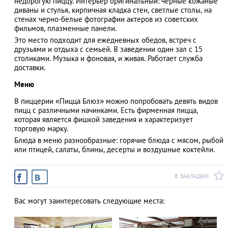
недорогую пиццу. Интерьер оригинальный: черные кожаные
диваны и стулья, кирпичная кладка стен, светлые столы, на
стенах черно-белые фотографии актеров из советских
фильмов, плазменные панели.
Это место подходит для ежедневных обедов, встреч с
АЗАД
друзьями и отдыха с семьей. В заведении один зал с 15
столиками. Музыка и фоновая, и живая. Работает служба
доставки.
Меню
В пиццерии «Пицца Блюз» можно попробовать девять видов
пицц с различными начинками. Есть фирменная пицца,
которая является фишкой заведения и характеризует
торговую марку.
Блюда в меню разнообразные: горячие блюда с мясом, рыбой
или птицей, салаты, блины, десерты и воздушные коктейли.
В ЗАКЛАДКИ
Вас могут заинтересовать следующие места: