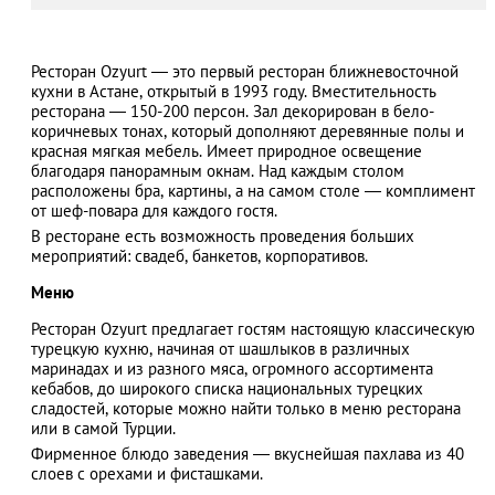
Ресторан Ozyurt — это первый ресторан ближневосточной
кухни в Астане, открытый в 1993 году. Вместительность
АЗАД
ресторана — 150-200 персон. Зал декорирован в бело-
коричневых тонах, который дополняют деревянные полы и
красная мягкая мебель. Имеет природное освещение
благодаря панорамным окнам. Над каждым столом
расположены бра, картины, а на самом столе — комплимент
от шеф-повара для каждого гостя.
В ресторане есть возможность проведения больших
мероприятий: свадеб, банкетов, корпоративов.
Меню
Ресторан Ozyurt предлагает гостям настоящую классическую
турецкую кухню, начиная от шашлыков в различных
маринадах и из разного мяса, огромного ассортимента
кебабов, до широкого списка национальных турецких
сладостей, которые можно найти только в меню ресторана
или в самой Турции.
Фирменное блюдо заведения — вкуснейшая пахлава из 40
слоев с орехами и фисташками.