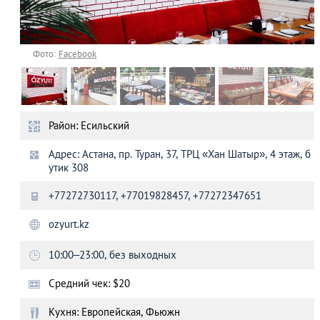
Фото:
Facebook
Район: Есильский
Адрес: Астана, пр. Туран, 37, ТРЦ «Хан Шатыр», 4 этаж, б
утик 308
+77272730117, +77019828457, +77272347651
ozyurt.kz
10:00–23:00, без выходных
Средний чек: $20
Кухня: Европейская, Фьюжн