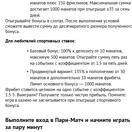
манатов плюс 150 фриспинов. Максимальная сумма
достигает 1000 манатов при отыгрыше х35 за семь
дней.
Отыгрывайте бонусы в слотах. После выполнения условий
сможете вывести сумму до десятикратного размера полученног
бонуса.
Для любителей спортивных ставок:
Базовый бонус: 100% к депозиту от 10 манатов,
максимум 500 манатов. Отыграйте сумму пять раз
на событиях с коэффициентом от 1.5 за пять дней.
Продвинутый вариант: 135% к пополнению от 30
манатов и дополнительно 10 манатов фрибета.
Лимит основного бонуса — 1000 манатов.
Фрибет ставится целиком на одно событие с коэффициентом
1.5-5. Выиграли? Получаете только чистую прибыль. Помните:
игра в казино не засчитывается при отыгрыше спортивного
бонуса.
Выполните вход в Пари-Матч и начните играть
за пару минут