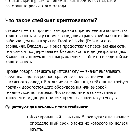
стейкать крипту, важно понимать как преимущества, так и
возможные риски этого метода.
Что такое стейкинг криптовалюты?
Стейкинг — это процесс заморозки определенного количества
криптовалюты для участия в валидации транзакций на блокчейне
работающем на алгоритме Proof-of-Stake (PoS) или его
вариациях. Владельцы монет предоставляют свои активы сети,
тем самым поддерживая ее безопасность и децентрализацию.
Взамен они получают вознаграждение — обычно в виде той же
криптовалюты.
Проще говоря, стейкать криптовалюту — значит вкладывать
средства в долгосрочное хранение с целью получения
пассивного дохода. В отличие от майнинга, стейкинг не требует
покупки дорогостоящего оборудования или высокой
технической подготовки. Достаточно иметь совместимый
кошелек или доступ к бирже, предлагающей такую услугу.
Существуют два основных типа стейкинга:
Фиксированный — активы блокируются на заранее
определенный срок, в течение которого их нельзя
изъять.