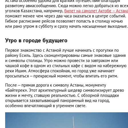
Астана особенно удобна для кратких путешествий благодаря
развитому авиасообщению. Сюда можно легко добраться из все
уголков Казахстана, например,
билет на самолет Актобе – Астан
поможет менее чем через два часа оказаться в центре событий.
Гибкое расписание рейсов позволяет попасть в столицу ночью
или рано утром в субботу и сразу начать насыщенные выходные.
Утро в городе будущего
Первое знакомство с Астаной лучше начинать с прогулки по
району Есиль. Здесь сконцентрированы самые знаковые здания
и символы столицы. Утро можно провести за завтраком или
чашкой кофе в одном из стильных кафе с видом на набережную
реки Ишим. Атмосфера спокойная, но город уже начинает
просыпаться – прекрасный момент, чтобы впитать его ритм.
После – прямая дорога к символу Астаны, монументу
«Байтерек». Этот архитектурный шедевр символизирует древо
жизни и мечту, ставшую реальностью. С обзорной площадки
открывается захватывающий панорамный вид на город,
особенно впечатляющий в утреннем свете.