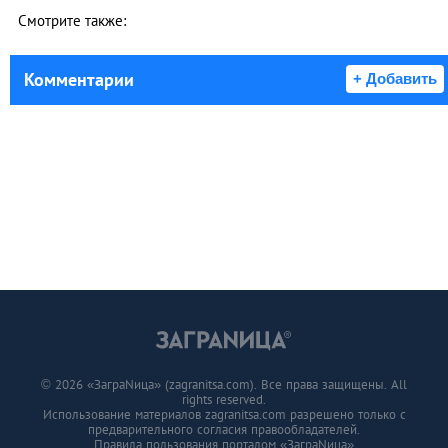
Смотрите также:
Комментарии
+ Добавить
© 2026 «ЗаграNица» (zagranitsa.com). Все права защищены. All
rights reserved.
Использование материалов zagranitsa.com разрешено только с
предварительного согласия правообладателей.
Правила пользования порталом «ЗаграNица»