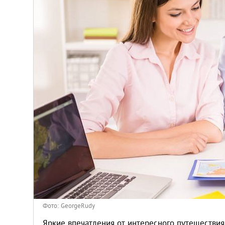
Киев
Лондон
Лос-Анджелес
Москва
Париж
Паттайя
Пхукет
Санкт-Петербург
Фото: GeorgeRudy
Яркие впечатления от интересного путешестви