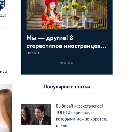
Nица
ижения
Мы — другие! 8
8 вещей
ТОП-8 ме
тные во
стереотипов иностранцев о
раздраж
можно п
Казахстане
Казахст
в разны
LIFESTYLE
LIFESTYLE
ЕДА И РАЗВЛЕЧЕН
ники
Популярные статьи
Выбирай казахстанское!
ТОП-10 сериалов, с
которыми можно коротать
осень