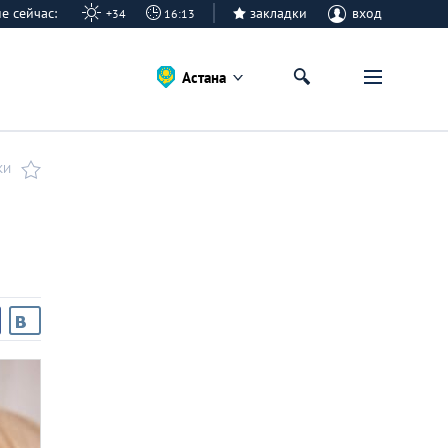
ане сейчас:
закладки
вход
+34
16:13
Астана
КИ