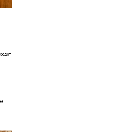
сходит
не