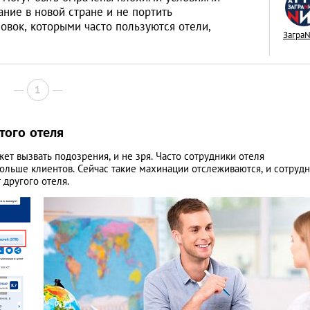
ние в новой стране и не портить
овок, которыми часто пользуются отели,
Загра
Знай наших: дост
1
Казахстана, извес
всем мире
LIFESTYLE
того отеля
т вызвать подозрения, и не зря. Часто сотрудники отеля
ольше клиентов. Сейчас такие махинации отслеживаются, и сотруд
 другого отеля.