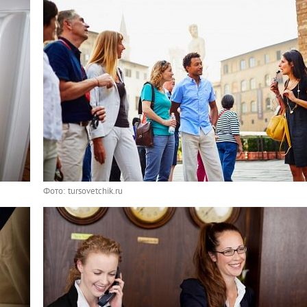
Фото: tursovetchik.ru