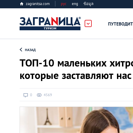
zagranitsa.com
рус
eng
ข้อมูล
ПУТЕВОДИТ
Loading...
НАЗАД
ТОП-10 маленьких хитро
которые заставляют нас
Алматы
0
4569
Астана
Афины