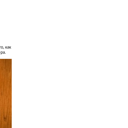
о, как
ра.