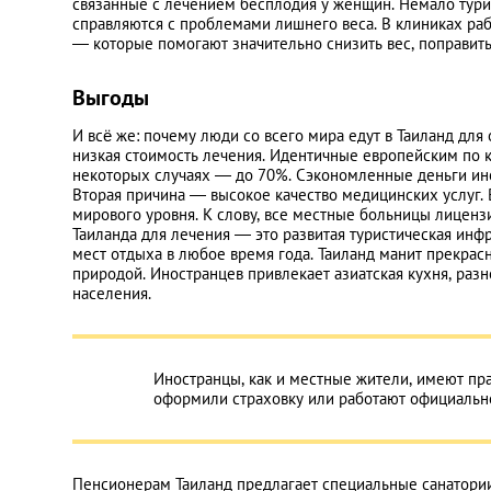
связанные с лечением бесплодия у женщин. Немало тури
справляются с проблемами лишнего веса. В клиниках раб
— которые помогают значительно снизить вес, поправить
Выгоды
И всё же: почему люди со всего мира едут в Таиланд для
низкая стоимость лечения. Идентичные европейским по 
некоторых случаях — до 70%. Сэкономленные деньги ино
Вторая причина — высокое качество медицинских услуг. 
мирового уровня. К слову, все местные больницы лицен
Таиланда для лечения — это развитая туристическая ин
мест отдыха в любое время года. Таиланд манит прекра
природой. Иностранцев привлекает азиатская кухня, раз
населения.
Иностранцы, как и местные жители, имеют пр
оформили страховку или работают официальн
Пенсионерам Таиланд предлагает специальные санатории