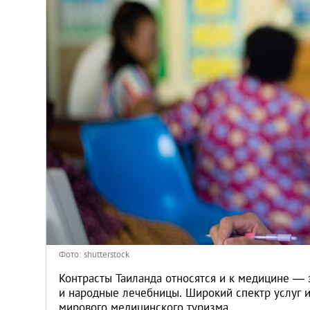
Киев
Лондон
Лос-Анджелес
Москва
Париж
Паттайя
Пхукет
Фото: shutterstock
Санкт-Петербург
Контрасты Таиланда относятся и к медицине — 
и народные лечебницы. Широкий спектр услуг 
мирового медицинского туризма