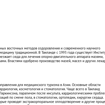
нных восточных методов оздоровления и современного научного
едицину традиционной. В Таиланде с 1993 года существует Инстит
езжает сюда для лечения опорно-двигательного аппарата мазями,
ами. Властями одобрено производство мазей, масел и других лека
аправления для медицинского туризма в Азии. Основные области
ардиология, косметология и стоматология. Чаще всего в Таиланд
Паркинсона, параличом после инсульта, кардиологическими пробле
аций по смене пола, в стоматологии, ортопедии, хирургии сердца.
орые проводят экстракорпоральное оплодотворение и другие проц