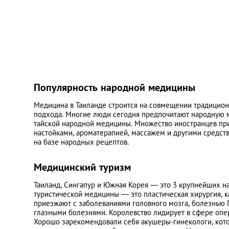
Популярность народной медицины
Медицина в Таиланде строится на совмещении традицио
подхода. Многие люди сегодня предпочитают народную м
тайской народной медицины. Множество иностранцев при
настойками, ароматерапией, массажем и другими средств
на базе народных рецептов.
Медицинский туризм
Таиланд, Сингапур и Южная Корея — это 3 крупнейших н
туристической медицины — это пластическая хирургия, к
приезжают с заболеваниями головного мозга, болезнью 
глазными болезнями. Королевство лидирует в сфере опер
Хорошо зарекомендовали себя акушеры-гинекологи, кот