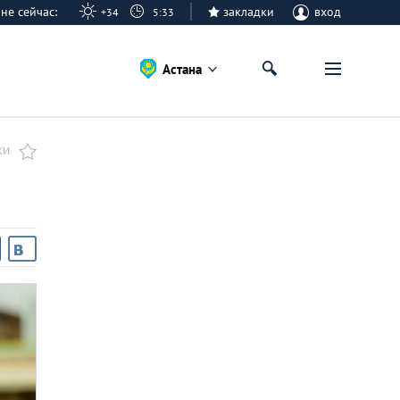
тане сейчас:
закладки
вход
+34
5:33
Астана
КИ