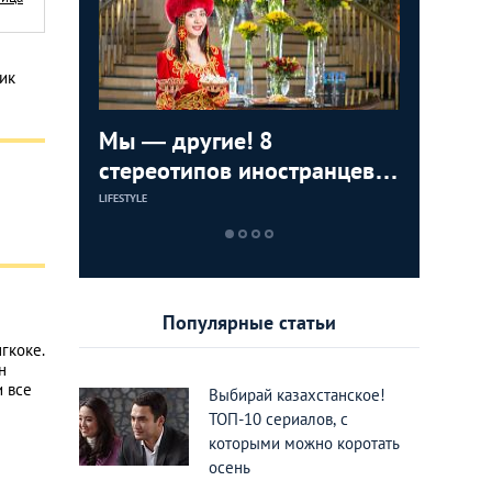
ик
ижения
Мы — другие! 8
8 вещей
ТОП-8 ме
тные во
стереотипов иностранцев о
раздраж
можно п
Казахстане
Казахст
в разны
LIFESTYLE
LIFESTYLE
ЕДА И РАЗВЛЕЧЕН
Популярные статьи
гкоке.
н
и все
Выбирай казахстанское!
ТОП-10 сериалов, с
которыми можно коротать
осень