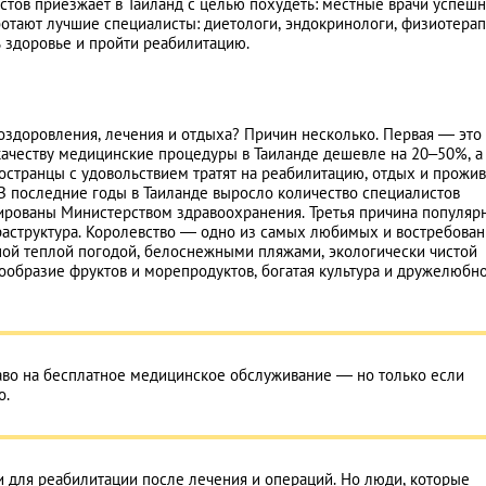
стов приезжает в Таиланд с целью похудеть: местные врачи успеш
отают лучшие специалисты: диетологи, эндокринологи, физиотерап
 здоровье и пройти реабилитацию.
 оздоровления, лечения и отдыха? Причин несколько. Первая — это
качеству медицинские процедуры в Таиланде дешевле на 20–50%, а
странцы с удовольствием тратят на реабилитацию, отдых и прожив
В последние годы в Таиланде выросло количество специалистов
зированы Министерством здравоохранения. Третья причина популяр
фраструктура. Королевство — одно из самых любимых и востребова
сной теплой погодой, белоснежными пляжами, экологически чистой
нообразие фруктов и морепродуктов, богатая культура и дружелюбн
аво на бесплатное медицинское обслуживание — но только если
о.
 для реабилитации после лечения и операций. Но люди, которые