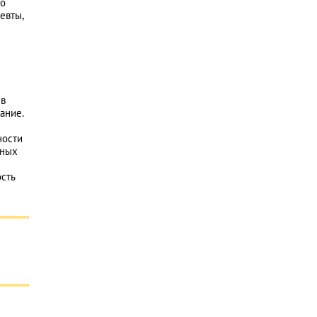
но
евты,
 в
ание.
ности
нных
ость