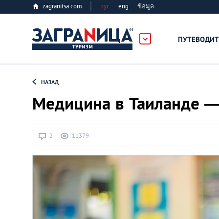
zagranitsa.com
рус
eng
ข้อมูล
ПУТЕВОДИТ
Loading...
НАЗАД
Медицина в Таиланде —
2
11379
Алматы
Астана
Афины