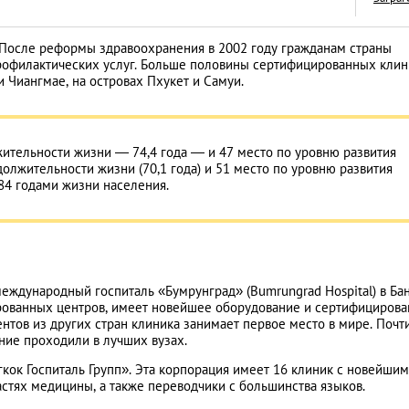
. После реформы здравоохранения в 2002 году гражданам страны
рофилактических услуг. Больше половины сертифицированных клин
и Чиангмае, на островах Пхукет и Самуи.
Знай наших: дост
Казахстана, извес
жительности жизни — 74,4 года — и 47 место по уровню развития
всем мире
LIFESTYLE
олжительности жизни (70,1 года) и 51 место по уровню развития
84 годами жизни населения.
ждународный госпиталь «Бумрунград» (Bumrungrad Hospital) в Бан
рованных центров, имеет новейшее оборудование и сертифицирова
нтов из других стран клиника занимает первое место в мире. Почт
ние проходили в лучших вузах.
кок Госпиталь Групп». Эта корпорация имеет 16 клиник с новейшим
стях медицины, а также переводчики с большинства языков.