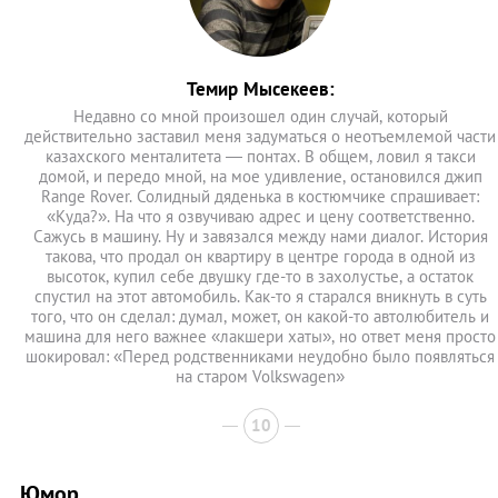
Темир Мысекеев:
Недавно со мной произошел один случай, который
действительно заставил меня задуматься о неотъемлемой части
казахского менталитета — понтах. В общем, ловил я такси
домой, и передо мной, на мое удивление, остановился джип
Range Rover. Солидный дяденька в костюмчике спрашивает:
«Куда?». На что я озвучиваю адрес и цену соответственно.
Сажусь в машину. Ну и завязался между нами диалог. История
такова, что продал он квартиру в центре города в одной из
высоток, купил себе двушку где-то в захолустье, а остаток
спустил на этот автомобиль. Как-то я старался вникнуть в суть
того, что он сделал: думал, может, он какой-то автолюбитель и
машина для него важнее «лакшери хаты», но ответ меня просто
шокировал: «Перед родственниками неудобно было появляться
на старом Volkswagen»
10
Юмор