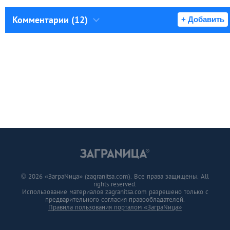
Комментарии (12)
+ Добавить
© 2026 «ЗаграNица» (zagranitsa.com). Все права защищены. All
rights reserved.
Использование материалов zagranitsa.com разрешено только с
предварительного согласия правообладателей.
Правила пользования порталом «ЗаграNица»