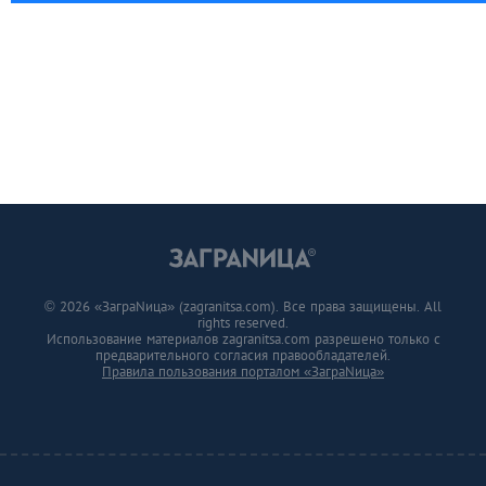
© 2026 «ЗаграNица» (zagranitsa.com). Все права защищены. All
rights reserved.
Использование материалов zagranitsa.com разрешено только с
предварительного согласия правообладателей.
Правила пользования порталом «ЗаграNица»