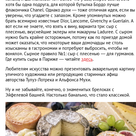
хотя бы одна подруга, для которой бутылка Бордо лучше
флакончика Chanel. Однако духи — тоже отличная идея, если вы
уверены, что угадаете с запахом. Кроме упомянутых можно
брать всемирно известные Dior, Lancome, Givenchy и Guerlain. А
вот если не знаете, что взять к вину, варианта три: сыр с
плесенью, вкуснейшие эклеры или макаруны Laduree. С сыром
нужно быть крайне осторожным, потому как по приезде домой
может оказаться, что некоторые ваши домочадцы не столь
изысканны в гастрономии и потребуют выбросить, «чтобы не
воняло». Сырное правило №1: сыр с плесенью — для гурманов.
Где купить сыры в Париже — читайте
здесь
.
Любителям искусства можно презентовать акварельную картину
уличного художника или репродукцию старинных афиш
авторства Тулуз-Лотрека и Альфонса Мухи.
Ну и не забывайте, конечно, о знаменитых брелоках с
Эйфелевой башней. Настолько банально, что стало классикой.