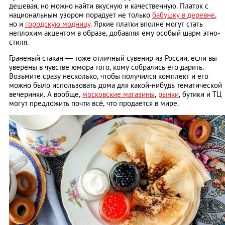
дешевая, но можно найти вкусную и качественную. Платок с
национальным узором порадует не только
бабушку в деревне
,
но и
городскую модницу
. Яркие платки вполне могут стать
неплохим акцентом в образе, добавляя ему особый шарм этно-
стиля.
Граненый стакан — тоже отличный сувенир из России, если вы
уверены в чувстве юмора того, кому cобрались его дарить.
Возьмите сразу несколько, чтобы получился комплект и его
можно было использовать дома для какой-нибудь тематической
вечеринки. А вообще,
московские магазины
,
рынки
, бутики и ТЦ
могут предложить почти всё, что продается в мире.