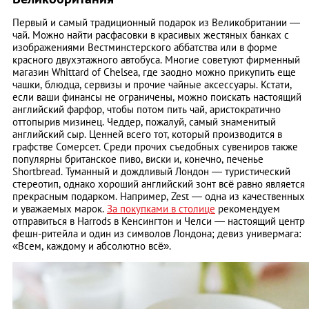
Первый и самый традиционный подарок из Великобритании —
чай. Можно найти расфасовки в красивых жестяных банках с
изображениями Вестминстерского аббатства или в форме
красного двухэтажного автобуса. Многие советуют фирменный
магазин Whittard of Chelsea, где заодно можно прикупить еще
чашки, блюдца, сервизы и прочие чайные аксессуары. Кстати,
если ваши финансы не ограничены, можно поискать настоящий
английский фарфор, чтобы потом пить чай, аристократично
оттопырив мизинец. Чеддер, пожалуй, самый знаменитый
английский сыр. Ценней всего тот, который производится в
графстве Сомерсет. Среди прочих съедобных сувениров также
популярны британское пиво, виски и, конечно, печенье
Shortbreаd. Туманный и дождливый Лондон — туристический
стереотип, однако хороший английский зонт всё равно является
прекрасным подарком. Например, Zest — одна из качественных
и уважаемых марок.
За покупками в столице
рекомендуем
отправиться в Harrods в Кенсингтон и Челси — настоящий центр
фешн-ритейла и один из символов Лондона; девиз универмага:
«Всем, каждому и абсолютно всё».