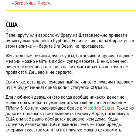
«
ЗаграNица. Киев
».
США
Папе, другу или взрослому брату из Штатов можно привезти
бутылку выдержанного бурбона. Если не сильно разбираетесь в
этом напитке — берите Jim Beam, не прогадаете.
Жевательные резинки, чупа-чупсы, батончики и прочие сладкие
мелочи можно найти в любом супермаркете. В них, конечно,
ничего особенного нет, но в наших магазинах такие точно не
продаются. Дешево и не сердито.
Если у вас есть друг, помешанный на кино, то лучшим подарком
из LA будет миниатюрная копия статуэтки «Оскар».
Для любимой девушки (это когда вообще никаких денег не
жалко) обязательно нужно купить украшения в легендарном
Tiffany & Co или красивейшее белье в
Victoria's Secret
. Также из
дорогих подарков стоит выделить технику Apple, поскольку в
США она всё равно обойдется дешевле, чем дома. Кеды
Converse, вездеходы UGG и джинсы Levi's — тоже бренды
американские, так что и на их покупке можно сэкономить.