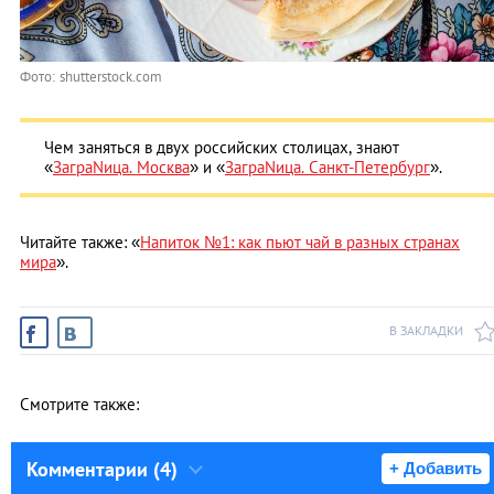
Фото: shutterstock.com
Чем заняться в двух российских столицах, знают
«
ЗаграNица. Москва
» и «
ЗаграNица. Санкт-Петербург
».
Читайте также: «
Напиток №1: как пьют чай в разных странах
мира
».
В ЗАКЛАДКИ
Смотрите также:
Комментарии (4)
+ Добавить