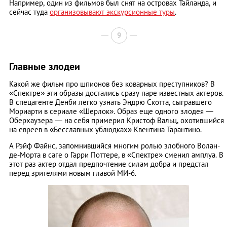
Например, один из фильмов был снят на островах Тайланда, и
сейчас туда
организовывают экскурсионные туры
.
9
Главные злодеи
Какой же фильм про шпионов без коварных преступников? В
«Спектре» эти образы достались сразу паре известных актеров.
В спецагенте Денби легко узнать Эндрю Скотта, сыгравшего
Мориарти в сериале «Шерлок». Образ еще одного злодея —
Оберхаузера — на себя примерил Кристоф Вальц, охотившийся
на евреев в «Бесславных ублюдках» Квентина Тарантино.
А Рэйф Файнс, запомнившийся многим ролью злобного Волан-
де-Морта в саге о Гарри Поттере, в «Спектре» сменил амплуа. В
этот раз актер отдал предпочтение силам добра и предстал
перед зрителями новым главой МИ-6.