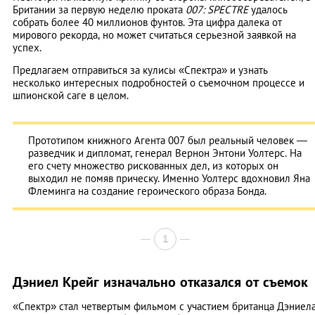
Британии за первую неделю проката
007: SPECTRE
удалось
собрать более 40 миллионов фунтов. Эта цифра далека от
мирового рекорда, но может считаться серьезной заявкой на
успех.
Предлагаем отправиться за кулисы «Спектра» и узнать
несколько интересных подробностей о съемочном процессе и
шпионской саге в целом.
Прототипом книжного Агента 007 был реальный человек —
разведчик и дипломат, генерал Вернон Энтони Уолтерс. На
его счету множество рискованных дел, из которых он
выходил не помяв прическу. Именно Уолтерс вдохновил Яна
Флеминга на создание героического образа Бонда.
1
Дэниел Крейг изначально отказался от съемок
«Спектр» стал четвертым фильмом с участием британца Дэниел