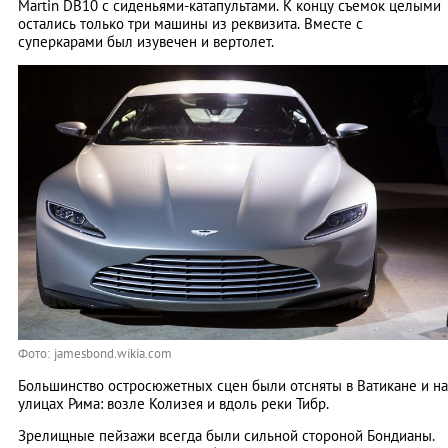
Martin DB10 с сиденьями-катапультами. К концу съемок целыми
остались только три машины из реквизита. Вместе с
суперкарами был изувечен и вертолет.
Фото: jamesbond.wikia.com
Большинство остросюжетных сцен были отсняты в Ватикане и на
улицах Рима: возле Колизея и вдоль реки Тибр.
Зрелищные пейзажи всегда были сильной стороной Бондианы.