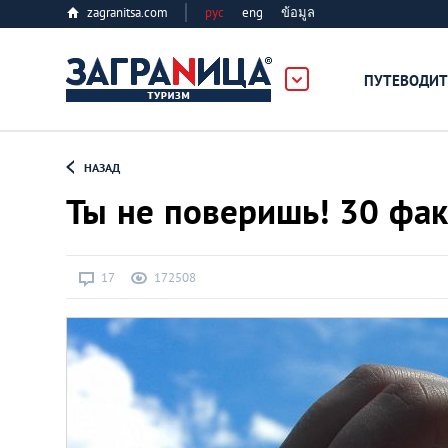
zagranitsa.com
рус
eng
ข้อมูล
ПУТЕВОДИТ
Loading...
НАЗАД
Ты не поверишь! 30 фак
17
172508
Алматы
Астана
Афины