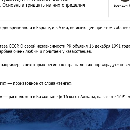
. Основные тридцать из них определил
Брэндон 
одновременно и в Европе, и в Азии, не имеющее при этом собстве
Знай наших: дост
Казахстана, извес
ава СССР. О своей независимости РК объявил 16 декабря 1991 года
рбаев очень любим и почитаем у казахстанцев.
всем мире
LIFESTYLE
, например, в некоторых регионах страны до сих пор «крадут» невес
ьги» — производное от слова «тенге».
 — расположен в Казахстане (в 16 км от Алматы, на высоте 1691 м