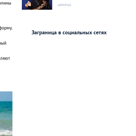
долины
LIFESTYLE
форму.
Заграница в социальных сетях
рный
бляют