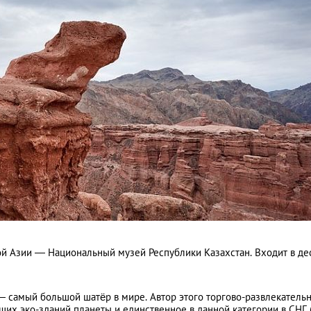
й Азии — Национальный музей Республики Казахстан. Входит в де
— самый большой шатёр в мире. Автор этого торгово-развлекатель
ших эко-зданий планеты и единственное в данной категории в СНГ 