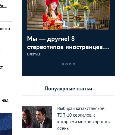
Ритц
нного
ижения
Мы — другие! 8
8 вещей
ТОП-8 ме
тные во
стереотипов иностранцев о
раздраж
можно п
.
Казахстане
Казахст
в разны
LIFESTYLE
LIFESTYLE
ЕДА И РАЗВЛЕЧЕН
т,
Популярные статьи
 над
Выбирай казахстанское!
ТОП-10 сериалов, с
которыми можно коротать
осень