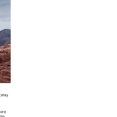
сятку
ного
(по