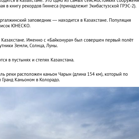
одится в Казахстане. Это одно из самых сейсмостойких сооружени
ая в книгу рекордов Гиннеса (принадлежит Экибастузской ГРЭС-2).
ргалжинский заповедник — находится в Казахстане. Популяция
список ЮНЕСКО.
 Казахстане. Именно с «Байконура» был совершен первый полёт
тники Земли, Солнца, Луны.
ся в пустынях и степях Казахстана.
доль реки расположен каньон Чарын (длина 154 км), который по
м Гранд Каньоном в Колорадо.