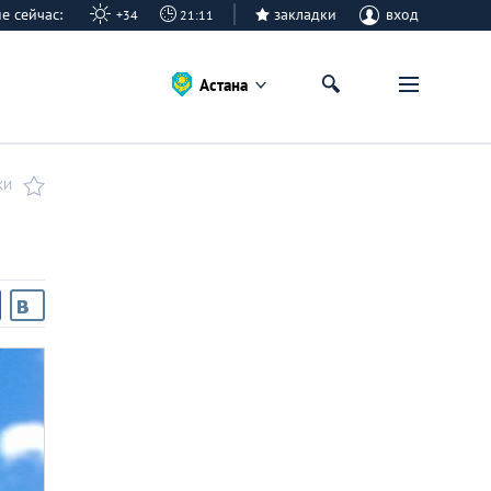
ане сейчас:
закладки
вход
+34
21:11
Астана
КИ