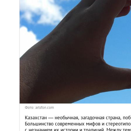
Киев
Лондон
Лос-Анджелес
Москва
Париж
Паттайя
Пхукет
Фото: artsfon.com
Санкт-Петербург
Казахстан — необычная, загадочная страна, поб
Большинство современных мифов и стереотипов
с незнанием их истории и традиций. Между тем