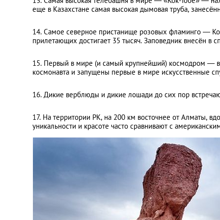
13. Самая высокая телебашня в мире — «Кок-Тобе» — нах
еще в Казахстане самая высокая дымовая труба, занесённ
14. Самое северное пристанище розовых фламинго — Ко
прилетающих достигает 35 тысяч. Заповедник внесён в 
15. Первый в мире (и самый крупнейший) космодром — в
космонавта и запущены первые в мире искусственные спу
16. Дикие верблюды и дикие лошади до сих пор встречают
17. На территории РК, на 200 км восточнее от Алматы, в
уникальности и красоте часто сравнивают с американски