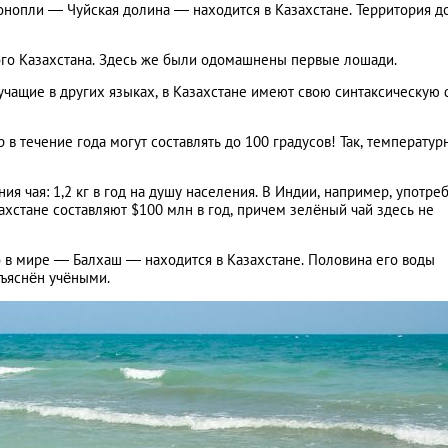
онопли — Чуйская долина — находится в Казахстане. Территория 
ого Казахстана. Здесь же были одомашнены первые лошади.
учащие в других языках, в Казахстане имеют свою синтаксическую 
 в течение года могут составлять до 100 градусов! Так, температу
ия чая: 1,2 кг в год на душу населения. В Индии, например, употре
ахстане составляют $100 млн в год, причем зелёный чай здесь не
 в мире — Балхаш — находится в Казахстане. Половина его воды
бъяснён учёными.