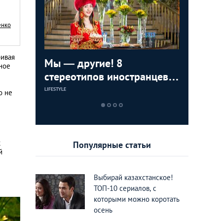
енко
ривая
ижения
Мы — другие! 8
8 вещей
ТОП-8 ме
ное
тные во
стереотипов иностранцев о
раздраж
можно п
Казахстане
Казахст
в разны
LIFESTYLE
LIFESTYLE
ЕДА И РАЗВЛЕЧЕН
о не
к
Популярные статьи
й
Выбирай казахстанское!
ТОП-10 сериалов, с
которыми можно коротать
осень