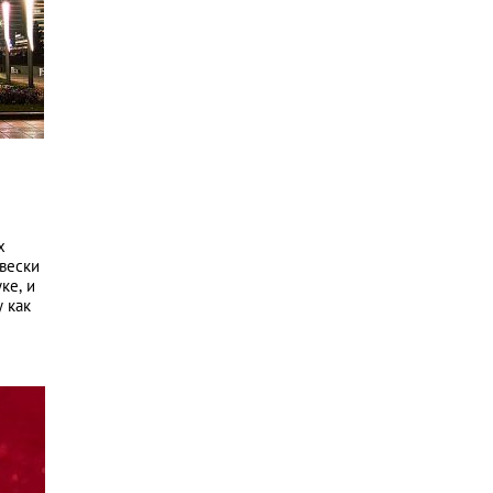
х
вески
ке, и
 как