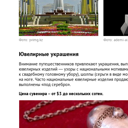
Фото: yvimg.kz
Фото: ademi-ai
Ювелирные украшения
Внимание путешественников привлекают украшения, выпо
ювелирных изделий — узоры с национальными мотивами.
к свадебному головному убору), шолпы (серьги в виде мо
на ноге. Часто национальные ювелирные изделия продают
выполнены «под серебро».
Цена сувенира – от $3 до нескольких сотен.