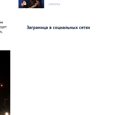
LIFESTYLE
ом
рует
Заграница в социальных сетях
и,