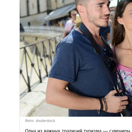
Киев
Лондон
Лос-Анджелес
Москва
Париж
Паттайя
Пхукет
Санкт-Петербург
Фото: shutterstock
Одна из важных традиций туризма — сувениры. 