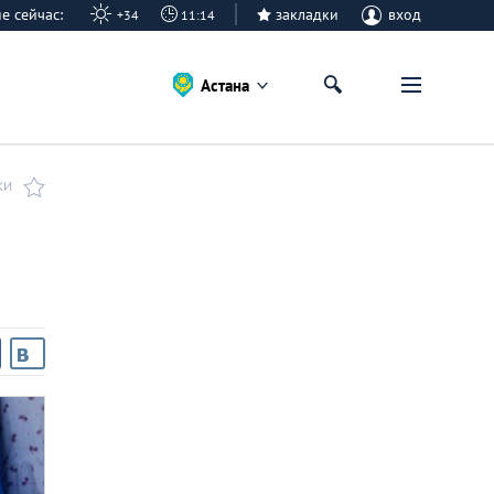
ане сейчас:
закладки
вход
+34
11:14
Астана
КИ