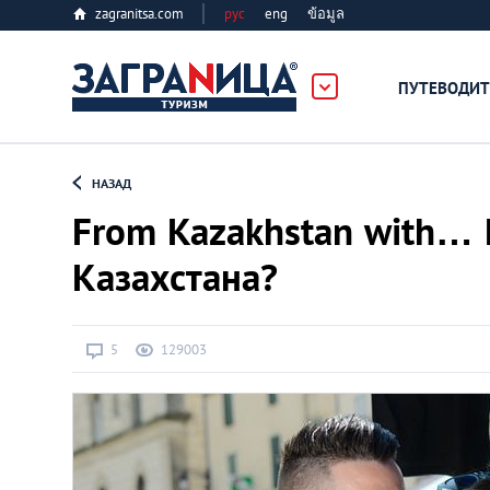
zagranitsa.com
рус
eng
ข้อมูล
ПУТЕВОДИТ
Loading...
НАЗАД
From Kazakhstan with… 
Казахстана?
Алматы
5
129003
Астана
Афины