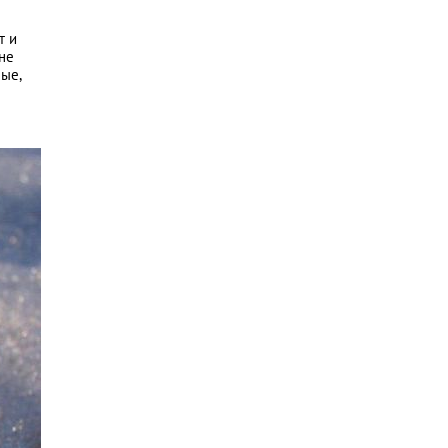
т и
не
ные,