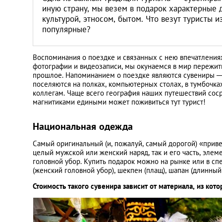
иную страну, мы везем в подарок характерные 
культурой, этносом, бытом. Что везут туристы 
популярные?
Воспоминания о поездке и связанных с нею впечатлени
фотографии и видеозаписи, мы окунаемся в мир пережит
прошлое. Напоминанием о поездке являются сувениры 
поселяются на полках, компьютерных столах, в тумбочка
коллегам. Чаще всего география наших путешествий соср
магнитиками едиными может поживиться тут турист!
Национальная одежда
Самый оригинальный (и, пожалуй, самый дорогой) «прив
целый мужской или женский наряд, так и его часть, эле
головной убор. Купить подарок можно на рынке или в с
(женский головной убор), шекпен (плащ), шапан (длинный 
Стоимость такого сувенира зависит от материала, из кот