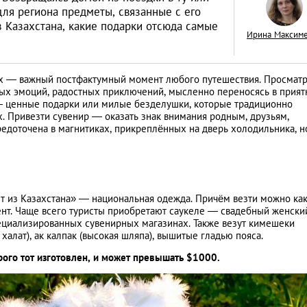
для региона предметы, связанные с его
из Казахстана, какие подарки отсюда самые
Ирина Максим
ях — важный постфактумный момент любого путешествия. Просмат
Знай наших: дост
ых эмоций, радостных приключений, мысленно переносясь в прият
Казахстана, извес
— ценные подарки или милые безделушки, которые традиционно
х. Привезти сувенир — оказать знак внимания родным, друзьям,
всем мире
LIFESTYLE
едоточена в магнитиках, прикреплённых на дверь холодильника, н
ет из Казахстана» — национальная одежда. Причём везти можно ка
мент. Чаще всего туристы приобретают саукеле — свадебный женски
пециализированных сувенирных магазинах. Также везут кимешеки
халат), ак калпак (высокая шляпа), вышитые гладью пояса.
орого тот изготовлен, и может превышать $1000.