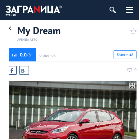
My Dream
АРЕНДА АВТО
0.0
Оценить!
0 оценок
0