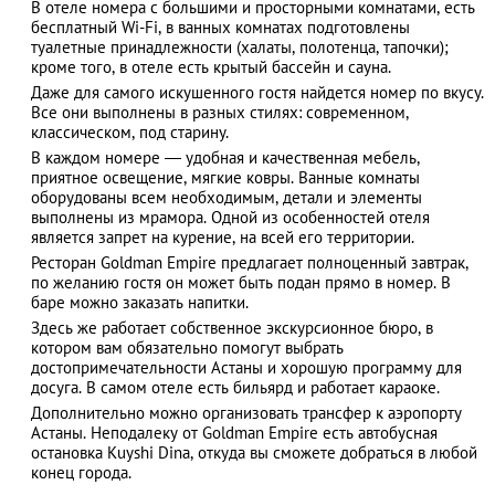
В отеле номера с большими и просторными комнатами, есть
бесплатный Wi-Fi, в ванных комнатах подготовлены
туалетные принадлежности (халаты, полотенца, тапочки);
кроме того, в отеле есть крытый бассейн и сауна.
Даже для самого искушенного гостя найдется номер по вкусу.
АЗАД
Все они выполнены в разных стилях: современном,
классическом, под старину.
В каждом номере — удобная и качественная мебель,
приятное освещение, мягкие ковры. Ванные комнаты
оборудованы всем необходимым, детали и элементы
выполнены из мрамора. Одной из особенностей отеля
является запрет на курение, на всей его территории.
Ресторан Goldman Empire предлагает полноценный завтрак,
по желанию гостя он может быть подан прямо в номер. В
баре можно заказать напитки.
Здесь же работает собственное экскурсионное бюро, в
котором вам обязательно помогут выбрать
достопримечательности Астаны и хорошую программу для
досуга. В самом отеле есть бильярд и работает караоке.
Дополнительно можно организовать трансфер к аэропорту
Астаны. Неподалеку от Goldman Empire есть автобусная
остановка Kuyshi Dina, откуда вы сможете добраться в любой
конец города.