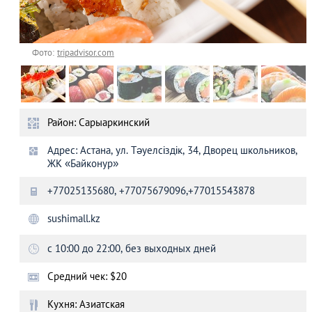
Фото:
tripadvisor.com
Район: Сарыаркинский
Адрес: Астана, ул. Тәуелсіздік, 34, Дворец школьников,
ЖК «Байконур»
+77025135680, +77075679096,+77015543878
sushimall.kz
с 10:00 до 22:00, без выходных дней
Средний чек: $20
Кухня: Азиатская