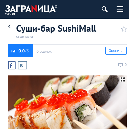
Суши-бар SushiMall
СУШИ-БАРЫ
0.0
Оценить!
0 оценок
0