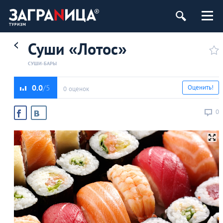
Суши «Лотос»
СУШИ-БАРЫ
0.0
Оценить!
0 оценок
0