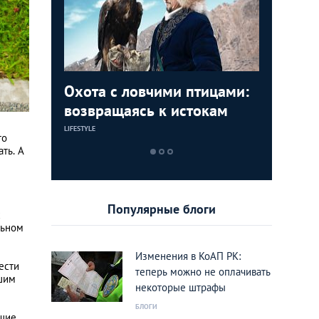
: водный
Охота с ловчими птицами:
Особенн
асса
возвращаясь к истокам
Казахст
знать р
LIFESTYLE
АНАЛИТИЧЕСКИЕ 
то
своих п
ть. А
Популярные блоги
х
льном
Изменения в КоАП РК:
ести
теперь можно не оплачивать
ашим
некоторые штрафы
БЛОГИ
ющие