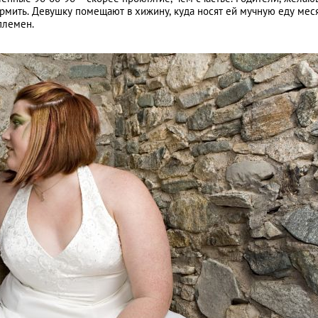
рмить. Девушку помещают в хижину, куда носят ей мучную еду меся
племен.