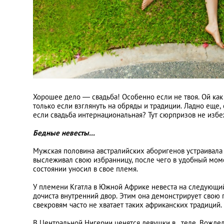
Хорошее дело — свадьба! Особенно если не твоя. Ой как
только если взглянуть на обряды и традиции. Ладно еще
если свадьба интернациональная? Тут сюрпризов не избеж
Бедные невесты...
Мужская половина австралийских аборигенов устраивала 
выслеживал свою избранницу, после чего в удобный моме
состоянии уносил в свое племя.
У племени Кгатла в Южной Африке невеста на следующи
дочиста внутренний двор. Этим она демонстрирует свою
свекровям часто не хватает таких африканских традиций.
В Центральной Нигерии ценятся девушки в.. теле. Вожде