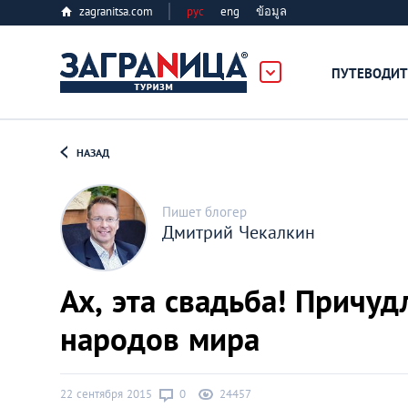
zagranitsa.com
рус
eng
ข้อมูล
ПУТЕВОДИТ
Loading...
НАЗАД
Пишет блогер
Дмитрий Чекалкин
Алматы
Ах, эта свадьба! Причу
Астана
народов мира
Афины
22 сентября 2015
0
24457