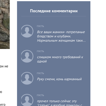
Последние комментарии
c
ГОСТЬ
Все ваши жанихи- потрепаные
блядством и клубами.
Нормальным женщинам такие
потрепыши нафиг не
нужны.поэтому россиянки
c
ГОСТЬ
выходят за муж за итальянцев,
слишком много требований к
французов, турков. А эти
одной
потрепыши заводят себе
аульских мамб, за домом
он не
следить и еду готовить. А сами
c
ГОСТЬ
по прежнему на тусе, а дома
чисто.
Руку смени, конь карманный
ую
c
ГОСТЬ
прочел только сейчас эту
него
"статью", а вообще приколы с