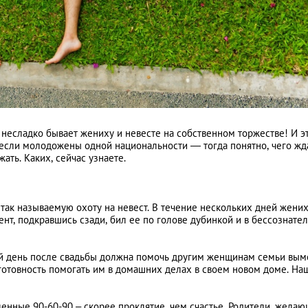
Бассейны в Астане
спорт премиум-кл
МЕСТА/МАРШРУТЫ
 несладко бывает жениху и невесте на собственном торжестве! И э
, если молодожены одной национальности — тогда понятно, чего жда
ать. Каких, сейчас узнаете.
так называемую охоту на невест. В течение нескольких дней жени
нт, подкравшись сзади, бил ее по голове дубинкой и в бессознате
й день после свадьбы должна помочь другим женщинам семьи вым
 готовность помогать им в домашних делах в своем новом доме. Н
ленные 90-60-90 – скорее проклятие, чем счастье. Родители, жела