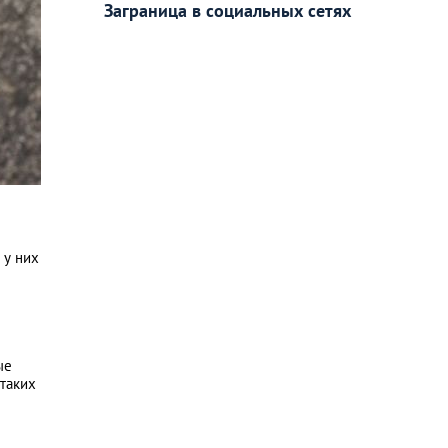
Заграница в социальных сетях
 у них
ые
 таких