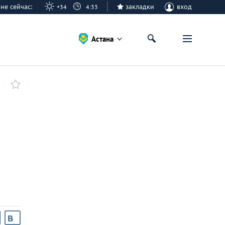
тане сейчас:
закладки
вход
+34
4:33
Астана