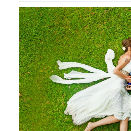
Киев
Лондон
Лос-Анджелес
Москва
Париж
Паттайя
Пхукет
Санкт-Петербург