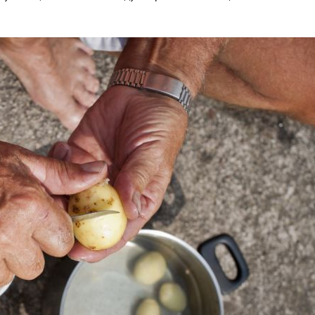
Лейкоцит
22964