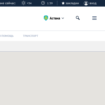
тане сейчас:
закладки
вход
+34
1:39
Астана
Я ПОМОЩЬ
ТРАНСПОРТ