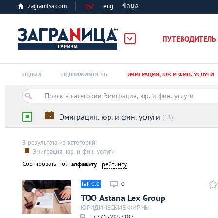
zagranitsa.com
рус
eng
ข้อมูล
ПУТЕВОДИТЕЛЬ
Loading...
ОТДЫХ
НЕДВИЖИМОСТЬ
ЭМИГРАЦИЯ, ЮР. И ФИН. УСЛУГИ
Эмиграция, юр. и фин. услуги
(11)
3
результата из категорий:
Алматы
Эмиграция, юр. и фин. услуги
Сортировать по:
алфавиту
рейтингу
Астана
0.0
0
ТОО Astana Lex Group
Афины
ЮРИДИЧЕСКИЕ ФИРМЫ
+77172657187