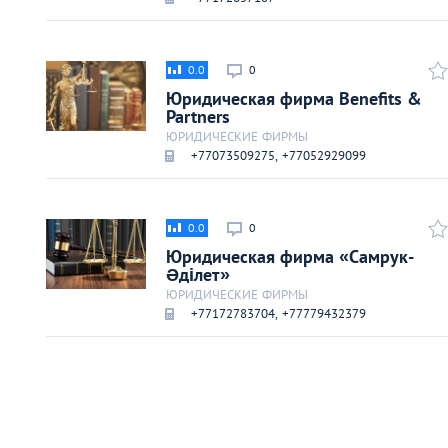
Киев
Лондон
0.0
0
Юридическая фирма Benefits &
Partners
Лос-Анджелес
ЮРИДИЧЕСКИЕ ФИРМЫ
+77073509275, +77052929099
Москва
0.0
0
Париж
Юридическая фирма «Самрук-
Әділет»
Паттайя
ЮРИДИЧЕСКИЕ ФИРМЫ
+77172783704, +77779432379
Пхукет
Санкт-Петербург