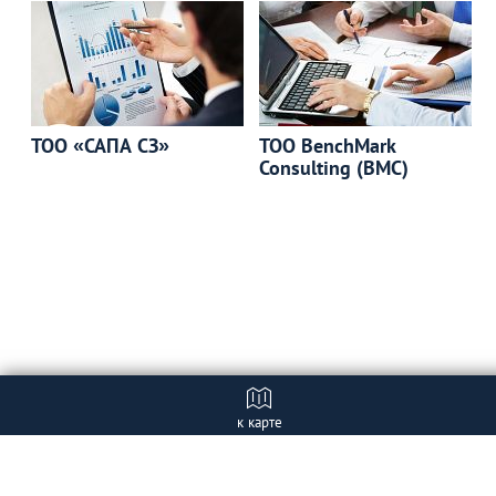
ТОО «САПА СЗ»
ТОО BenchMark
Consulting (BMC)
к карте