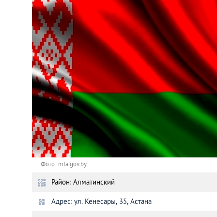
Астана
Афины
Киев
Лондон
Лос-Анджелес
Москва
Париж
Фото: mfa.gov.by
Район: Алматинский
Паттайя
Адрес: ул. Кенесары, 35, Астана
Пхукет