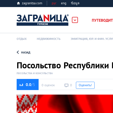
zagranitsa.com
рус
eng
ข้อมูล
ПУТЕВОДИТ
ОТДЫХ
НЕДВИЖИМОСТЬ
ЭМИГРАЦИЯ, ЮР. И ФИН. УСЛУ
НАЗАД
Loading...
Посольство Республики 
ПОСОЛЬСТВА И КОНСУЛЬСТВА
0.0
0 оценок
0
Оценить!
Алматы