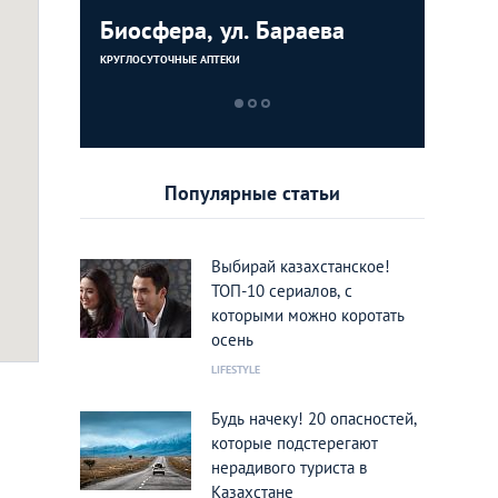
Биосфера, ул. Бараева
Посольс
Таджики
КРУГЛОСУТОЧНЫЕ АПТЕКИ
ПОСОЛЬСТВА И К
Популярные статьи
Выбирай казахстанское!
ТОП-10 сериалов, с
которыми можно коротать
осень
LIFESTYLE
Будь начеку! 20 опасностей,
которые подстерегают
нерадивого туриста в
Казахстане