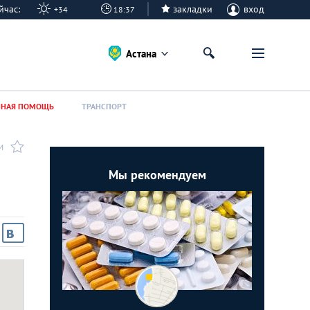
сейчас:
закладки
вход
+34
18:37
Астана
ННАЯ ПОМОЩЬ
ТРАНСПОРТ
И
Мы рекомендуем