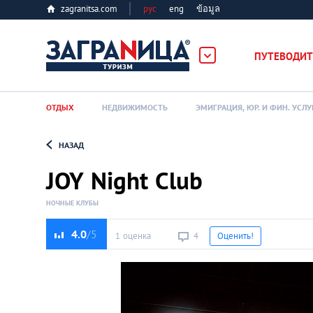
zagranitsa.com
рус
eng
ข้อมูล
ПУТЕВОДИТ
ОТДЫХ
НЕДВИЖИМОСТЬ
ЭМИГРАЦИЯ, ЮР. И ФИН. УСЛУ
НАЗАД
Loading...
JOY Night Club
НОЧНЫЕ КЛУБЫ
4.0
1 оценка
4
Оценить!
Алматы