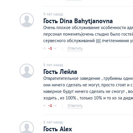
9 лет назад
c
Гость Dina Bahytjanovna
Очень плохое обслуживание особенности ад
персонал поменять)очень стыдно было гостей
сервесного обслуживаний (((( пчетленияния 
-1
Ответить
8 лет назад
c
Гость Лейла
Отвратитительное заведение , грубияны одни 
они ничего сделать не могут, просто стоят и с
наверное будут ничего сделать не смогут , в
ходить , из 100% , только 10% и то из за дидж
-1
Ответить
8 лет назад
c
Гость Alex