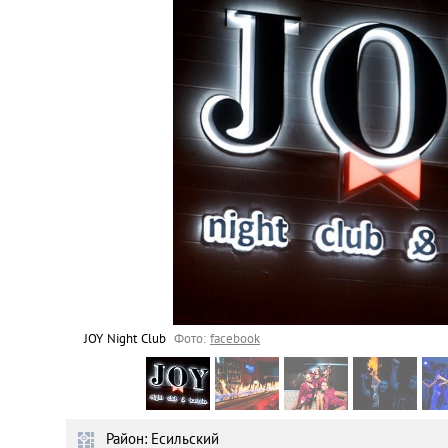
Астана
Афины
Киев
Лондон
Лос-Анджелес
Москва
Париж
JOY Night Club
Фото:
facebook
Паттайя
Район: Есильский
Пхукет