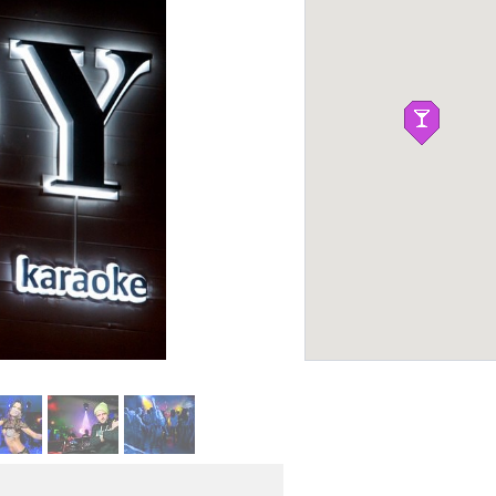
Думан
БОУЛИНГ-КЛУБЫ
JOY Night Club
Фото:
faceboo