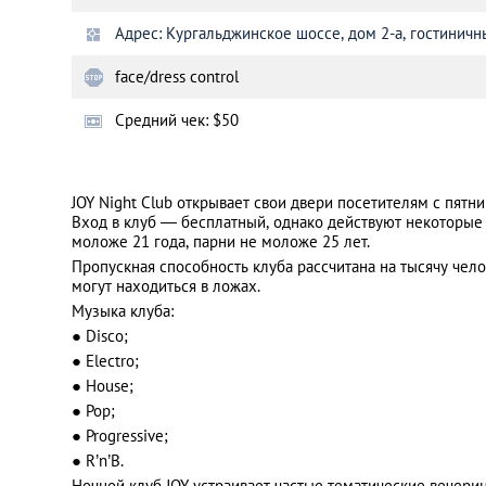
Адрес: Кургальджинское шоссе, дом 2-а, гостинич
Санкт-Петербург
face/dress control
Средний чек: $50
JOY Night Club открывает свои двери посетителям с пятни
Вход в клуб — бесплатный, однако действуют некоторые 
моложе 21 года, парни не моложе 25 лет.
Пропускная способность клуба рассчитана на тысячу чело
могут находиться в ложах.
Музыка клуба:
● Disco;
● Electro;
● House;
● Pop;
● Progressive;
● R’n’B.
Ночной клуб JOY устраивает частые тематические вечерин