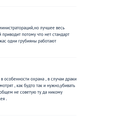
министратораций,но лучшее весь
 приводит потому что нет стандарт
ужас одни грубияны работают
в особенности охрана , в случаи драки
мотрят , как будто так и нужно,убивать
ообщем не советую ту да никому
ея .