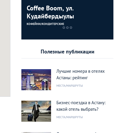
Coffee Boom, ул.
Дворец 
Кудайбердыулы
ЗДАНИЯ
КОФЕЙНИ/КОНДИТЕРСКИЕ
Полезные публикации
Лучшие номера в отелях
Астаны: рейтинг
МЕСТА/МАРШРУТЫ
k
Бизнес-поездка в Астану:
какой отель выбрать?
МЕСТА/МАРШРУТЫ