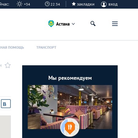
сейчас:
закладки
вход
+34
22:34
Астана
ННАЯ ПОМОЩЬ
ТРАНСПОРТ
И
Мы рекомендуем