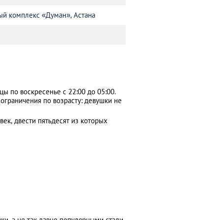
ный комплекс «Думан», Астана
цы по воскресенье с 22:00 до 05:00.
ограничения по возрасту: девушки не
век, двести пятьдесят из которых
ки, а не так давно популярными стали